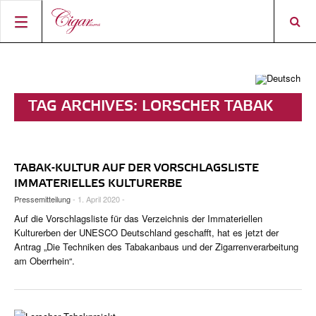
STARTSEITE
ZIGARREN-NEWS
TAG ARCHIVES:
LORSCHER TABAK
MAGAZIN
RATINGS & AWARDS
CONNECT
ÜBER DAS MAGAZIN
BEST BUY
NEUHEITEN
TABAK-KULTUR AUF DER VORSCHLAGSLISTE
SHOP
AKTUELLE AUSGABE
SHOPS & LOUNGES
CIGAR TROPHY
ZIGARRENWISSEN & GRUNDLAGEN
IMMATERIELLES KULTURERBE
Pressemitteilung
- 1. April 2020 -
DIGITAL JOURNAL
AUTOREN
CIGAR SHOP FINDER
TOP 25 ZIGARREN
SHOPS & LOUNGES
Auf die Vorschlagsliste für das Verzeichnis der Immateriellen
ACCOUNT
Kulturerben der UNESCO Deutschland geschafft, hat es jetzt der
TASTINGPANEL
VINTAGE & GESCHICHTE
Antrag „Die Techniken des Tabakanbaus und der Zigarrenverarbeitung
am Oberrhein“.
FRÜHERE AUSGABEN
EVENTS
PORTRÄTS & INTERVIEWS