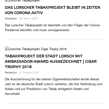
CIGAR LIFE & CULTURE
DAS LORSCHER TABAKPROJEKT BLEIBT IN ZEITEN
REISE & LÄNDER
VON CORONA AKTIV
Redaktion
- 26. March 2020 -
PFEIFEN & SPIRITUOSEN
Das Lorscher Tabakprojekt ist ebenfalls von den Folgen der Corona-
Pandemie betroffen und muss umorganisieren.
ZIGARRENBRANCHE
TABAKPROJEKT DER STADT LORSCH MIT
AMBASSADOR-AWARD AUSGEZEICHNET | CIGAR
TROPHY 2018
Redaktion
- 2. October 2018 -
Die Auszeichnung für den besten Zigarrenbotschafter wurde dieses
Jahr an die deutsche Stadt Lorsch verliehen, die ihre Verbindung zum
Anbau und zur Produktion von Tabak erfolgreich fördert und
hervorhebt.