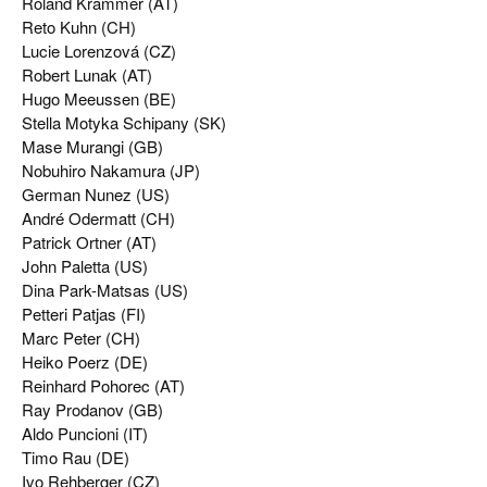
Roland Krammer (AT)
Reto Kuhn (CH)
Lucie Lorenzová (CZ)
Robert Lunak (AT)
Hugo Meeussen (BE)
Stella Motyka Schipany (SK)
Mase Murangi (GB)
Nobuhiro Nakamura (JP)
German Nunez (US)
André Odermatt (CH)
Patrick Ortner (AT)
John Paletta (US)
Dina Park-Matsas (US)
Petteri Patjas (FI)
Marc Peter (CH)
Heiko Poerz (DE)
Reinhard Pohorec (AT)
Ray Prodanov (GB)
Aldo Puncioni (IT)
Timo Rau (DE)
Ivo Rehberger (CZ)