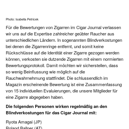
CIGAR LIFE & CULTURE
REISE & LÄNDER
Photo: Isabella Petricek
PFEIFEN & SPIRITUOSEN
Für die Bewertungen von Zigarren im Cigar Journal verlassen
wir uns auf die Expertise zahlreicher geübter Raucher aus
ZIGARRENBRANCHE
unterschiedlichen Ländern. In sogenannten Blindverkostungen
bei denen die Zigarrenringe entfernt, und somit keine
Rückschlüsse auf die Identität einer Zigarre gezogen werden
können, verkosten sie dutzende Zigarren mit einem normierten
Bewertungsprotokoll. Damit möchten wir sicherstellen, dass
so wenig Beinflussung wie möglich auf die
Rauchwahrnehmung stattfindet. Die schlussendlich im
Magazin erscheinende Bewertung ist eine Zusammenfassung
von 15 individuellen Evaluierungen, die unsere Mitglieder für
eine Zigarre abgegeben haben.
Die folgenden Personen wirken regelmäßig an den
Blindverkostungen für das Cigar Journal mit:
Ryota Amagai (JP)
Roland Ballner (AT)