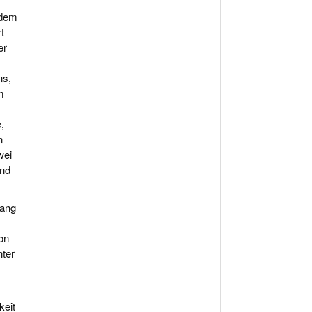
 dem
t
er
ns,
m
,
n
wei
end
lang
on
nter
keit