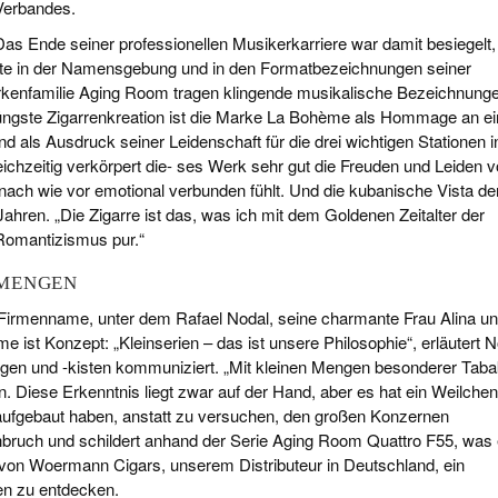
Verbandes.
Das Ende seiner professionellen Musikerkarriere war damit besiegelt,
heute in der Namensgebung und in den Formatbezeichnungen seiner
 Markenfamilie Aging Room tragen klingende musikalische Bezeichnung
üngste Zigarrenkreation ist die Marke La Bohème als Hommage an e
 als Ausdruck seiner Leidenschaft für die drei wichtigen Stationen i
chzeitig verkörpert die- ses Werk sehr gut die Freuden und Leiden 
nach wie vor emotional verbunden fühlt. Und die kubanische Vista de
ahren. „Die Zigarre ist das, was ich mit dem Goldenen Zeitalter der
Romantizismus pur.“
MENGEN
r Firmenname, unter dem Rafael Nodal, seine charmante Frau Alina u
 ist Konzept: „Kleinserien – das ist unsere Philosophie“, erläutert 
ringen und -kisten kommuniziert. „Mit kleinen Mengen besonderer Tab
n. Diese Erkenntnis liegt zwar auf der Hand, aber es hat ein Weilchen
uf aufgebaut haben, anstatt zu versuchen, den großen Konzernen
chbruch und schildert anhand der Serie Aging Room Quattro F55, was 
r von Woermann Cigars, unserem Distributeur in Deutschland, ein
en zu entdecken.