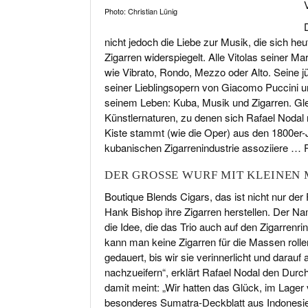
Photo: Christian Lünig
nicht jedoch die Liebe zur Musik, die sich 
Zigarren widerspiegelt. Alle Vitolas seiner
wie Vibrato, Rondo, Mezzo oder Alto. Seine j
seiner Lieblingsopern von Giacomo Puccini und
seinem Leben: Kuba, Musik und Zigarren. Glei
Künstlernaturen, zu denen sich Rafael Nodal 
Kiste stammt (wie die Oper) aus den 1800er-J
kubanischen Zigarrenindustrie assoziiere … 
DER GROSSE WURF MIT KLEINEN 
Boutique Blends Cigars, das ist nicht nur de
Hank Bishop ihre Zigarren herstellen. Der Name
die Idee, die das Trio auch auf den Zigarren
kann man keine Zigarren für die Massen rolle
gedauert, bis wir sie verinnerlicht und dara
nachzueifern“, erklärt Rafael Nodal den Dur
damit meint: „Wir hatten das Glück, im Lage
besonderes Sumatra-Deckblatt aus Indonesi