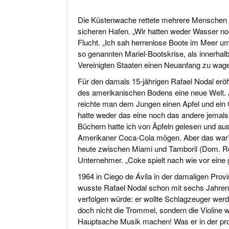
Die Küstenwache rettete mehrere Menschen in
sicheren Hafen. „Wir hatten weder Wasser noc
Flucht. „Ich sah herrenlose Boote im Meer u
so genannten Mariel-Bootskrise, als innerha
Vereinigten Staaten einen Neuanfang zu wag
Für den damals 15-jährigen Rafael Nodal erö
des amerikanischen Bodens eine neue Welt.
reichte man dem Jungen einen Apfel und ein C
hatte weder das eine noch das andere jemals 
Büchern hatte ich von Äpfeln gelesen und a
Amerikaner Coca-Cola mögen. Aber das war’s
heute zwischen Miami und Tamboril (Dom. R
Unternehmer. „Coke spielt nach wie vor eine g
1964 in Ciego de Ávila in der damaligen Pro
wusste Rafael Nodal schon mit sechs Jahren
verfolgen würde: er wollte Schlagzeuger wer
doch nicht die Trommel, sondern die Violine w
Hauptsache Musik machen! Was er in der prov