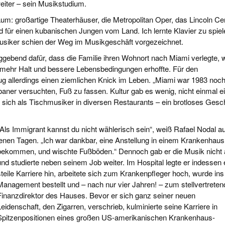
eiter – sein Musikstudium.
um: großartige Theaterhäuser, die Metropolitan Oper, das Lincoln Cen
 für einen kubanischen Jungen vom Land. Ich lernte Klavier zu spiel
 Musiker schien der Weg im Musikgeschäft vorgezeichnet.
ggebend dafür, dass die Familie ihren Wohnort nach Miami verlegte, 
mehr Halt und bessere Lebensbedingungen erhoffte. Für den
ug allerdings einen ziemlichen Knick im Leben. „Miami war 1983 noc
baner versuchten, Fuß zu fassen. Kultur gab es wenig, nicht einmal e
sich als Tischmusiker in diversen Restaurants – ein brotloses Gescha
„Als Immigrant kannst du nicht wählerisch sein“, weiß Rafael Nodal a
jenen Tagen. „Ich war dankbar, eine Anstellung in einem Krankenhaus
bekommen, und wischte Fußböden.“ Dennoch gab er die Musik nicht 
und studierte neben seinem Job weiter. Im Hospital legte er indessen 
steile Karriere hin, arbeitete sich zum Krankenpfleger hoch, wurde ins
Management bestellt und – nach nur vier Jahren! – zum stellvertrete
Finanzdirektor des Hauses. Bevor er sich ganz seiner neuen
Leidenschaft, den Zigarren, verschrieb, kulminierte seine Karriere in
Spitzenpositionen eines großen US-amerikanischen Krankenhaus-