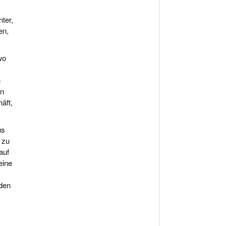
ter,
en,
wo
h
in
̈ft,
us
 zu
auf
eine
nden