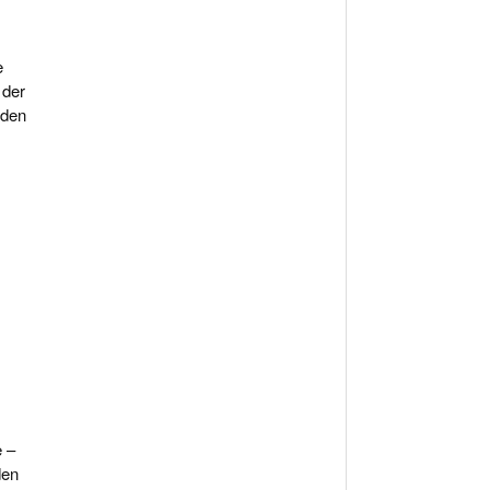
e
 der
 den
e –
den