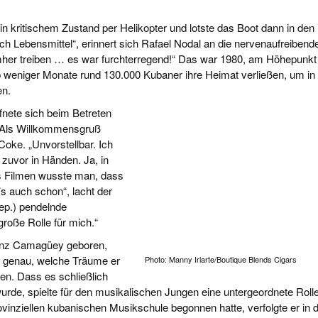
 kritischem Zustand per Helikopter und lotste das Boot dann in den
h Lebensmittel“, erinnert sich Rafael Nodal an die nervenaufreibend
mher treiben … es war furchterregend!“ Das war 1980, am Höhepunkt
lb weniger Monate rund 130.000 Kubaner ihre Heimat verließen, um in
en.
ffnete sich beim Betreten
 Als Willkommensgruß
oke. „Unvorstellbar. Ich
zuvor in Händen. Ja, in
us Filmen wusste man, dass
 auch schon“, lacht der
ep.) pendelnde
roße Rolle für mich.“
vinz Camagüey geboren,
 genau, welche Träume er
Photo: Manny Iriarte/Boutique Blends Cigars
den. Dass es schließlich
urde, spielte für den musikalischen Jungen eine untergeordnete Roll
inziellen kubanischen Musikschule begonnen hatte, verfolgte er in 