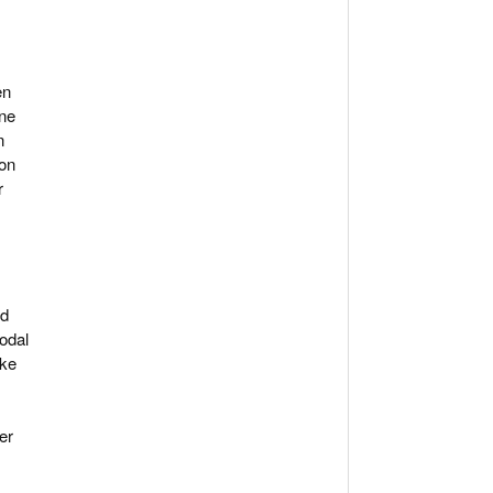
en
ine
n
von
r
nd
Nodal
ake
er