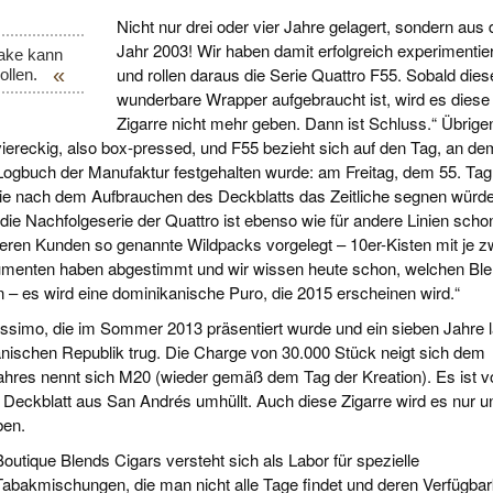
Nicht nur drei oder vier Jahre gelagert, sondern aus
Jahr 2003! Wir haben damit erfolgreich experimentier
bake kann
und rollen daraus die Serie Quattro F55. Sobald dies
ollen.
wunderbare Wrapper aufgebraucht ist, wird es diese
Zigarre nicht mehr geben. Dann ist Schluss.“ Übrige
 viereckig, also box-pressed, und F55 bezieht sich auf den Tag, an de
ogbuch der Manufaktur festgehalten wurde: am Freitag, dem 55. Tag
rie nach dem Aufbrauchen des Deckblatts das Zeitliche segnen würde
 die Nachfolgeserie der Quattro ist ebenso wie für andere Linien scho
seren Kunden so genannte Wildpacks vorgelegt – 10er-Kisten mit je z
sumenten haben abgestimmt und wir wissen heute schon, welchen Bl
n – es wird eine dominikanische Puro, die 2015 erscheinen wird.“
issimo, die im Sommer 2013 präsentiert wurde und ein sieben Jahre 
nischen Republik trug. Die Charge von 30.000 Stück neigt sich dem
hres nennt sich M20 (wieder gemäß dem Tag der Kreation). Es ist v
Deckblatt aus San Andrés umhüllt. Auch diese Zigarre wird es nur u
ben.
Boutique Blends Cigars versteht sich als Labor für spezielle
Tabakmischungen, die man nicht alle Tage findet und deren Verfügbar