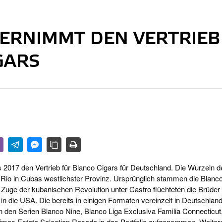
ERNIMMT DEN VERTRIEB
GARS
017 den Vertrieb für Blanco Cigars für Deutschland. Die Wurzeln d
l Rio in Cubas westlichster Provinz. Ursprünglich stammen die Blanc
Zuge der kubanischen Revolution unter Castro flüchteten die Brüder
 in die USA. Die bereits in einigen Formaten vereinzelt in Deutschlan
in den Serien Blanco Nine, Blanco Liga Exclusiva Familia Connecticut
imos Estate Selection Rosado in das Portfolio aufgenommen. Weiter