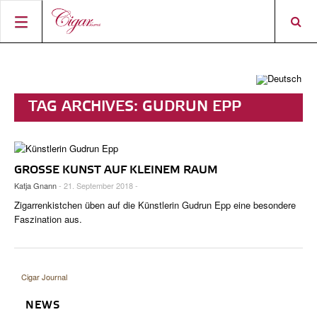
STARTSEITE
ZIGARREN-NEWS
TAG ARCHIVES:
GUDRUN EPP
MAGAZIN
RATINGS & AWARDS
CONNECT
ÜBER DAS MAGAZIN
BEST BUY
NEUHEITEN
GROSSE KUNST AUF KLEINEM RAUM
SHOP
AKTUELLE AUSGABE
SHOPS & LOUNGES
CIGAR TROPHY
ZIGARRENWISSEN & GRUNDLAGEN
Katja Gnann
- 21. September 2018 -
DIGITAL JOURNAL
AUTOREN
CIGAR SHOP FINDER
TOP 25 ZIGARREN
Zigarrenkistchen üben auf die Künstlerin Gudrun Epp eine besondere
SHOPS & LOUNGES
Faszination aus.
ACCOUNT
TASTINGPANEL
VINTAGE & GESCHICHTE
FRÜHERE AUSGABEN
EVENTS
Cigar Journal
PORTRÄTS & INTERVIEWS
NEWS