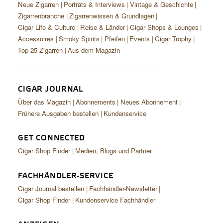
Neue Zigarren
Porträts & Interviews
Vintage & Geschichte
CIGAR LIFE & CULTURE
Zigarrenbranche
Zigarrenwissen & Grundlagen
REISE & LÄNDER
Cigar Life & Culture
Reise & Länder
Cigar Shops & Lounges
Accessoires
Smoky Spirits
Pfeifen
Events
Cigar Trophy
PFEIFEN & SPIRITUOSEN
Top 25 Zigarren
Aus dem Magazin
ZIGARRENBRANCHE
CIGAR JOURNAL
Über das Magazin
Abonnements
Neues Abonnement
Frühere Ausgaben bestellen
Kundenservice
GET CONNECTED
Cigar Shop Finder
Medien, Blogs und Partner
FACHHÄNDLER-SERVICE
Cigar Journal bestellen
Fachhändler-Newsletter
Cigar Shop Finder
Kundenservice Fachhändler