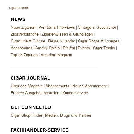
CIGAR LIFE & CULTURE
Cigar Journal
REISE & LÄNDER
NEWS
Neue Zigarren
Porträts & Interviews
Vintage & Geschichte
PFEIFEN & SPIRITUOSEN
Zigarrenbranche
Zigarrenwissen & Grundlagen
ZIGARRENBRANCHE
Cigar Life & Culture
Reise & Länder
Cigar Shops & Lounges
Accessoires
Smoky Spirits
Pfeifen
Events
Cigar Trophy
Top 25 Zigarren
Aus dem Magazin
CIGAR JOURNAL
Über das Magazin
Abonnements
Neues Abonnement
Frühere Ausgaben bestellen
Kundenservice
GET CONNECTED
Cigar Shop Finder
Medien, Blogs und Partner
FACHHÄNDLER-SERVICE