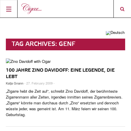
STARTSEITE
ZIGARREN-NEWS
TAG ARCHIVES:
GENF
MAGAZIN
RATINGS & AWARDS
CONNECT
ÜBER DAS MAGAZIN
BEST BUY
NEUHEITEN
100 JAHRE ZINO DAVIDOFF: EINE LEGENDE, DIE
SHOP
AKTUELLE AUSGABE
SHOPS & LOUNGES
CIGAR TROPHY
ZIGARRENWISSEN & GRUNDLAGEN
LEBT
Katja Gnann
- 27. February 2009 -
DIGITAL JOURNAL
AUTOREN
CIGAR SHOP FINDER
TOP 25 ZIGARREN
SHOPS & LOUNGES
„Zigarre hebt die Zeit auf“, schreibt Zino Davidoff, der berühmteste
ACCOUNT
TASTINGPANEL
Zigarrenmann aller Zeiten, irgendwo inmitten seines Zigarrenbreviers.
VINTAGE & GESCHICHTE
„Zigarre“ könnte man durchaus durch „Zino“ ersetzten und dennoch
FRÜHERE AUSGABEN
wüsste jeder, was gemeint ist. Am 11. März feiern wir seinen 100.
EVENTS
Geburtstag.
PORTRÄTS & INTERVIEWS