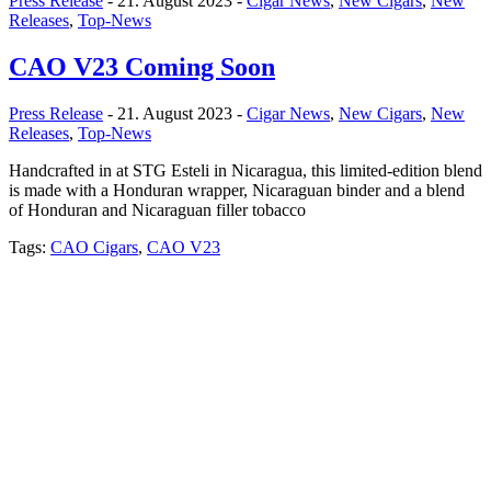
Press Release
- 21. August 2023 -
Cigar News
,
New Cigars
,
New
Releases
,
Top-News
CAO V23 Coming Soon
Press Release
- 21. August 2023 -
Cigar News
,
New Cigars
,
New
Releases
,
Top-News
Handcrafted in at STG Esteli in Nicaragua, this limited-edition blend
is made with a Honduran wrapper, Nicaraguan binder and a blend
of Honduran and Nicaraguan filler tobacco
Tags:
CAO Cigars
,
CAO V23