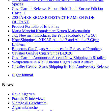
Spaces
Casa Carrillo Releases Encore Noir II and Encore Edición
Única II
200 JAHRE ZIGARRENSTADT KAMPEN & DE
OLIFANT
Product Portfolio of Eric Piras
Maria Mancini Komplettiert Neuen Markenauftritt
J.C. Newman Introduces the Yagua Robusto (5″ x 56)
Now Shipping – XIKAR Allume 2 and Allume 3 Cigar
Lighters
Emperors Cut Cigars Announces the Release of Prophecy
Cavalier Genève Cigars Ships Le2026
Casa Carrillo Announces Ascend Now Shipping to Retailers
Weltpremiere in Kiel: Aureum Cigars Feiert Auftakt
Cavalier Genève Starts Shipping its 10th Anniversary Release
Cigar Journal
News
Neue Zigarren
Porträts & Interviews
Vintage & Geschichte
Zigarrenbranche