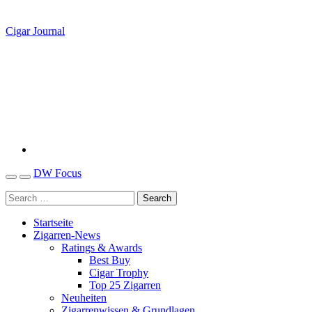
Cigar Journal
DW Focus
Startseite
Zigarren-News
Ratings & Awards
Best Buy
Cigar Trophy
Top 25 Zigarren
Neuheiten
Zigarrenwissen & Grundlagen