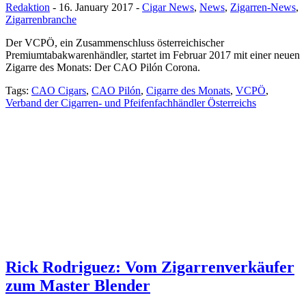
Redaktion
- 16. January 2017 -
Cigar News
,
News
,
Zigarren-News
,
Zigarrenbranche
Der VCPÖ, ein Zusammenschluss österreichischer
Premiumtabakwarenhändler, startet im Februar 2017 mit einer neuen
Zigarre des Monats: Der CAO Pilón Corona.
Tags:
CAO Cigars
,
CAO Pilón
,
Cigarre des Monats
,
VCPÖ
,
Verband der Cigarren- und Pfeifenfachhändler Österreichs
Rick Rodriguez: Vom Zigarrenverkäufer
zum Master Blender