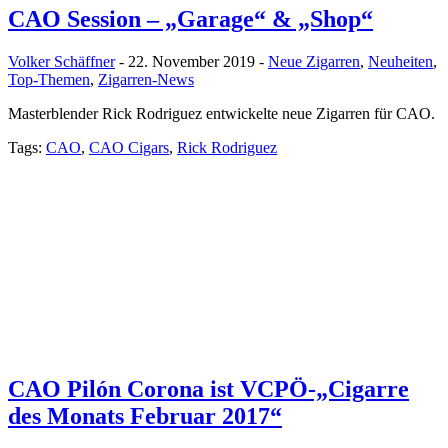
CAO Session – „Garage“ & „Shop“
Volker Schäffner
- 22. November 2019 -
Neue Zigarren
,
Neuheiten
,
Top-Themen
,
Zigarren-News
Masterblender Rick Rodriguez entwickelte neue Zigarren für CAO.
Tags:
CAO
,
CAO Cigars
,
Rick Rodriguez
CAO Pilón Corona ist VCPÖ-„Cigarre
des Monats Februar 2017“