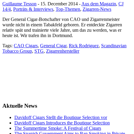
Guillaume Tesson
- 15. December 2014 -
Aus dem Magazin
,
CJ
14/4
,
Porträts & Interviews
,
Top-Themen
,
Zigarren-News
Der General Cigar-Botschafter von CAO und Zigarrenmeister
wurde nicht in einem Tabakfeld geboren. Er entdeckte Zigarren
relativ spät und trainierte viele Jahre, um das zu werden, was er
heute ist. Wir trafen ihn in Dortmund.
Tags:
CAO Cigars
,
General Cigar
,
Rick Rodriguez
,
Scandinavian
Tobacco Group
,
STG
,
Zigarrenhersteller
Aktuelle News
Davidoff Cigars Stellt die Boutique Selection vor
Davidoff Cigars Introduces the Boutique Selection
The Summertime Smoke: A Festival of Cigars
The Spanish Government Aims to Ban Smoking in Private