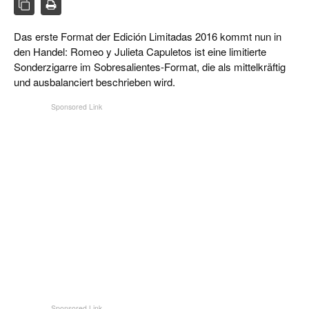
CIGAR LIFE & CULTURE
Das erste Format der Edición Limitadas 2016 kommt nun in
REISE & LÄNDER
den Handel: Romeo y Julieta Capuletos ist eine limitierte
PFEIFEN & SPIRITUOSEN
Sonderzigarre im Sobresalientes-Format, die als mittelkräftig
und ausbalanciert beschrieben wird.
ZIGARRENBRANCHE