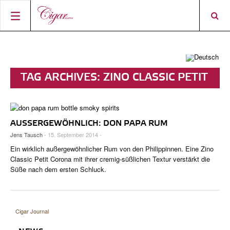
STARTSEITE
ZIGARREN-NEWS
TAG ARCHIVES:
ZINO CLASSIC PETIT
MAGAZIN
RATINGS & AWARDS
CORONA
CONNECT
ÜBER DAS MAGAZIN
BEST BUY
NEUHEITEN
AUSSERGEWÖHNLICH: DON PAPA RUM
SHOP
AKTUELLE AUSGABE
SHOPS & LOUNGES
CIGAR TROPHY
ZIGARRENWISSEN & GRUNDLAGEN
Jens Tausch
- 15. September 2014 -
DIGITAL JOURNAL
AUTOREN
CIGAR SHOP FINDER
TOP 25 ZIGARREN
Ein wirklich außergewöhnlicher Rum von den Philippinnen. Eine Zino
SHOPS & LOUNGES
Classic Petit Corona mit ihrer cremig-süßlichen Textur verstärkt die
ACCOUNT
Süße nach dem ersten Schluck.
TASTINGPANEL
VINTAGE & GESCHICHTE
FRÜHERE AUSGABEN
EVENTS
Cigar Journal
PORTRÄTS & INTERVIEWS