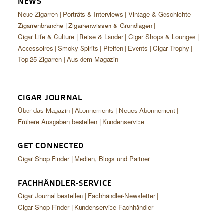
NEWS
CIGAR LIFE & CULTURE
Neue Zigarren
Porträts & Interviews
Vintage & Geschichte
REISE & LÄNDER
Zigarrenbranche
Zigarrenwissen & Grundlagen
Cigar Life & Culture
Reise & Länder
Cigar Shops & Lounges
PFEIFEN & SPIRITUOSEN
Accessoires
Smoky Spirits
Pfeifen
Events
Cigar Trophy
Top 25 Zigarren
Aus dem Magazin
ZIGARRENBRANCHE
CIGAR JOURNAL
Über das Magazin
Abonnements
Neues Abonnement
Frühere Ausgaben bestellen
Kundenservice
GET CONNECTED
Cigar Shop Finder
Medien, Blogs und Partner
FACHHÄNDLER-SERVICE
Cigar Journal bestellen
Fachhändler-Newsletter
Cigar Shop Finder
Kundenservice Fachhändler