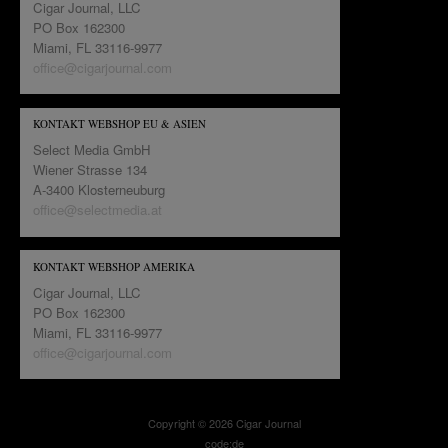
Cigar Journal, LLC
PO Box 162300
Miami, FL 33116-9977
office@cigarjournal.com
KONTAKT WEBSHOP EU & ASIEN
Select Media GmbH
Wiener Strasse 134
A-3400 Klosterneuburg
office@selectmedia.at
KONTAKT WEBSHOP AMERIKA
Cigar Journal, LLC
PO Box 162300
Miami, FL 33116-9977
office@cigarjournal.com
Copyright © 2026 Cigar Journal
code:de