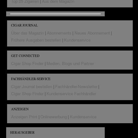
Top 25 Zigarren
Aus dem Magazin
CIGAR JOURNAL
Über das Magazin
Abonnements
Neues Abonnement
Frühere Ausgaben bestellen
Kundenservice
GET CONNECTED
Cigar Shop Finder
Medien, Blogs und Partner
FACHHÄNDLER-SERVICE
Cigar Journal bestellen
Fachhändler-Newsletter
Cigar Shop Finder
Kundenservice Fachhändler
ANZEIGEN
Anzeigen Print
Onlinewerbung
Kundenservice
HERAUSGEBER