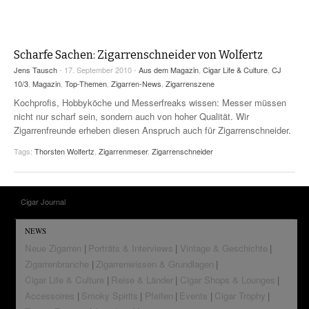
CIGAR LIFE & CULTURE
REISE & LÄNDER
Scharfe Sachen: Zigarrenschneider von Wolfertz
PFEIFEN & SPIRITUOSEN
Jens Tausch
- 17. September 2010 -
Aus dem Magazin
,
Cigar Life & Culture
,
CJ
10/3
,
Magazin
,
Top-Themen
,
Zigarren-News
,
Zigarrenszene
ZIGARRENBRANCHE
Kochprofis, Hobbyköche und Messerfreaks wissen: Messer müssen
nicht nur scharf sein, sondern auch von hoher Qualität. Wir
Zigarrenfreunde erheben diesen Anspruch auch für Zigarrenschneider.
Tags:
Thorsten Wolfertz
,
Zigarrenmeser
,
Zigarrenschneider
Cigar Journal
NEWS
Neue Zigarren
Porträts & Interviews
Vintage & Geschichte
Zigarrenbranche
Zigarrenwissen & Grundlagen
Cigar Life & Culture
Reise & Länder
Cigar Shops & Lounges
Accessoires
Smoky Spirits
Pfeifen
Events
Cigar Trophy