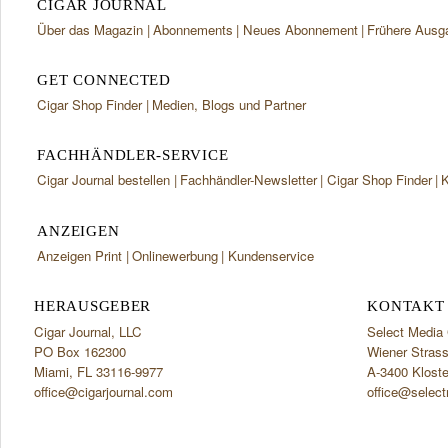
CIGAR JOURNAL
Über das Magazin
Abonnements
Neues Abonnement
Frühere Ausg
GET CONNECTED
Cigar Shop Finder
Medien, Blogs und Partner
FACHHÄNDLER-SERVICE
Cigar Journal bestellen
Fachhändler-Newsletter
Cigar Shop Finder
K
ANZEIGEN
Anzeigen Print
Onlinewerbung
Kundenservice
HERAUSGEBER
KONTAKT 
Cigar Journal, LLC
Select Medi
PO Box 162300
Wiener Stras
Miami, FL 33116-9977
A-3400 Klost
office@cigarjournal.com
office@select