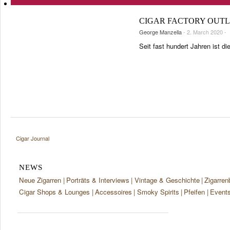
TASTINGPANEL
InterTabac 2026: Erste Highlights des Konferenzprogramms
SHOPS & LOUNGES
San Martín Caribbean Night
FRÜHERE AUSGABEN
CIGAR FACTORY OUTLE
VINTAGE & GESCHICHTE
George Manzella
- 2. March 2020 -
EVENTS
Seit fast hundert Jahren ist di
PORTRÄTS & INTERVIEWS
CIGAR LIFE & CULTURE
REISE & LÄNDER
PFEIFEN & SPIRITUOSEN
ZIGARRENBRANCHE
Cigar Journal
NEWS
Neue Zigarren
Porträts & Interviews
Vintage & Geschichte
Zigarren
Cigar Shops & Lounges
Accessoires
Smoky Spirits
Pfeifen
Event