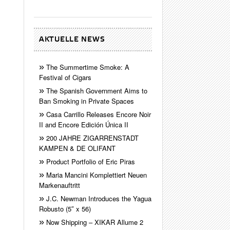
AKTUELLE NEWS
The Summertime Smoke: A
Festival of Cigars
The Spanish Government Aims to
Ban Smoking in Private Spaces
Casa Carrillo Releases Encore Noir
II and Encore Edición Única II
200 JAHRE ZIGARRENSTADT
KAMPEN & DE OLIFANT
Product Portfolio of Eric Piras
Maria Mancini Komplettiert Neuen
Markenauftritt
J.C. Newman Introduces the Yagua
Robusto (5″ x 56)
Now Shipping – XIKAR Allume 2