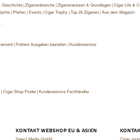
& Geschichte
Zigarrenbranche
Zigarrenwissen & Grundlagen
Cigar Life & C
pirits
Pfeifen
Events
Cigar Trophy
Top 25 Zigarren
Aus dem Magazin
nement
Frühere Ausgaben bestellen
Kundenservice
r
Cigar Shop Finder
Kundenservice Fachhändler
KONTAKT WEBSHOP EU & ASIEN
KONTAK
Select Media GmbH
Cigar Jour