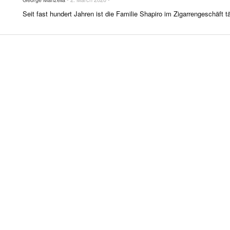
R LIFE & CULTURE
Seit fast hundert Jahren ist die Familie Shapiro im Zigarrengeschäft tä
E & LÄNDER
FEN & SPIRITUOSEN
ARRENBRANCHE