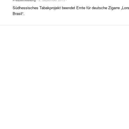
R LIFE & CULTURE
Südhessisches Tabakprojekt beendet Ernte für deutsche Zigarre „Lor
E & LÄNDER
Brasil“.
FEN & SPIRITUOSEN
ARRENBRANCHE