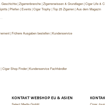
& Geschichte
Zigarrenbranche
Zigarrenwissen & Grundlagen
Cigar Life & C
pirits
Pfeifen
Events
Cigar Trophy
Top 25 Zigarren
Aus dem Magazin
nement
Frühere Ausgaben bestellen
Kundenservice
r
Cigar Shop Finder
Kundenservice Fachhändler
KONTAKT WEBSHOP EU & ASIEN
KONTAK
Select Media GmbH
Cigar Jour