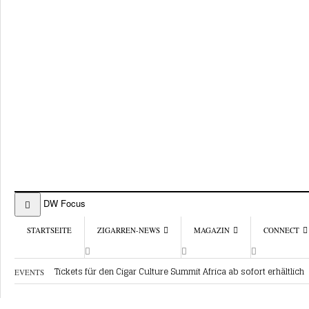
DW Focus
STARTSEITE
ZIGARREN-NEWS
MAGAZIN
CONNECT
Tickets für den Cigar Culture Summit Africa ab sofort erhältlich
EVENTS
RATINGS & AWARDS
ÜBER DAS MAGAZIN
BEST BUY
SHOPS & L
Rumgenuss und Karibikflair in Wien
AKTUELLE AUSGABE
CIGAR TROPHY
CIGAR SHOP
InterTabac Bündelt Angebote für Klassische Tabakprodukte