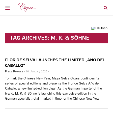
STARTSEITE
ZIGARREN-NEWS
TAG ARCHIVES:
M. K. & SÖHNE
MAGAZIN
RATINGS & AWARDS
CONNECT
ÜBER DAS MAGAZIN
BEST BUY
NEUHEITEN
FLOR DE SELVA LAUNCHES THE LIMITED „AÑO DEL
SHOP
AKTUELLE AUSGABE
SHOPS & LOUNGES
CIGAR TROPHY
ZIGARRENWISSEN & GRUNDLAGEN
CABALLO“
Press Release
- 16. January 2026 -
DIGITAL JOURNAL
AUTOREN
CIGAR SHOP FINDER
TOP 25 ZIGARREN
SHOPS & LOUNGES
To mark the Chinese New Year, Maya Selva Cigars continues its
ACCOUNT
series of special editions and presents the Flor de Selva Año del
TASTINGPANEL
VINTAGE & GESCHICHTE
Caballo, a new limited-edition cigar. As the German importer of the
brand, M. K. & Söhne is launching this exclusive edition in the
FRÜHERE AUSGABEN
EVENTS
German specialist retail market in time for the Chinese New Year.
PORTRÄTS & INTERVIEWS