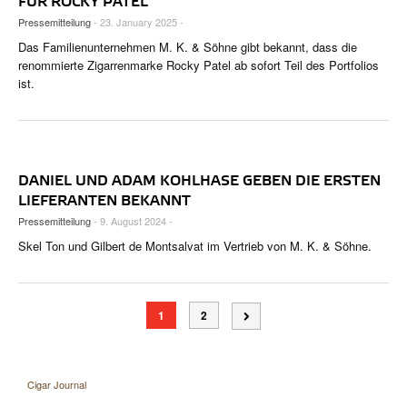
FÜR ROCKY PATEL
Pressemitteilung
- 23. January 2025 -
Das Familienunternehmen M. K. & Söhne gibt bekannt, dass die
renommierte Zigarrenmarke Rocky Patel ab sofort Teil des Portfolios
ist.
DANIEL UND ADAM KOHLHASE GEBEN DIE ERSTEN
LIEFERANTEN BEKANNT
Pressemitteilung
- 9. August 2024 -
Skel Ton und Gilbert de Montsalvat im Vertrieb von M. K. & Söhne.
1
2
Cigar Journal