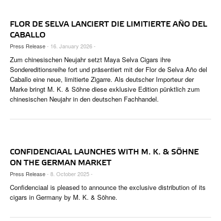
CIGAR LIFE & CULTURE
FLOR DE SELVA LANCIERT DIE LIMITIERTE AÑO DEL
REISE & LÄNDER
CABALLO
PFEIFEN & SPIRITUOSEN
Press Release
- 16. January 2026 -
Zum chinesischen Neujahr setzt Maya Selva Cigars ihre
ZIGARRENBRANCHE
Sondereditionsreihe fort und präsentiert mit der Flor de Selva Año del
Caballo eine neue, limitierte Zigarre. Als deutscher Importeur der
Marke bringt M. K. & Söhne diese exklusive Edition pünktlich zum
chinesischen Neujahr in den deutschen Fachhandel.
CONFIDENCIAAL LAUNCHES WITH M. K. & SÖHNE
ON THE GERMAN MARKET
Press Release
- 8. October 2025 -
Confidenciaal is pleased to announce the exclusive distribution of its
cigars in Germany by M. K. & Söhne.