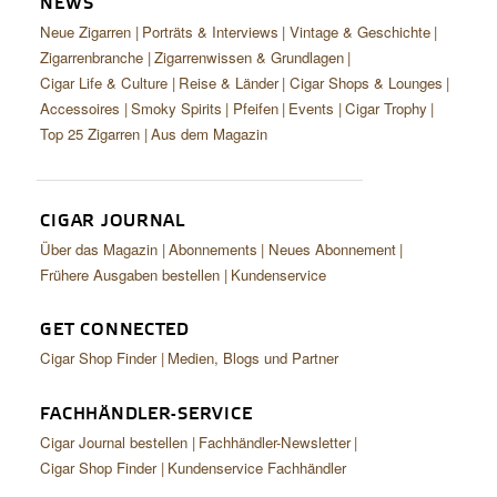
NEWS
CIGAR LIFE & CULTURE
Neue Zigarren
Porträts & Interviews
Vintage & Geschichte
REISE & LÄNDER
Zigarrenbranche
Zigarrenwissen & Grundlagen
Cigar Life & Culture
Reise & Länder
Cigar Shops & Lounges
PFEIFEN & SPIRITUOSEN
Accessoires
Smoky Spirits
Pfeifen
Events
Cigar Trophy
Top 25 Zigarren
Aus dem Magazin
ZIGARRENBRANCHE
CIGAR JOURNAL
Über das Magazin
Abonnements
Neues Abonnement
Frühere Ausgaben bestellen
Kundenservice
GET CONNECTED
Cigar Shop Finder
Medien, Blogs und Partner
FACHHÄNDLER-SERVICE
Cigar Journal bestellen
Fachhändler-Newsletter
Cigar Shop Finder
Kundenservice Fachhändler