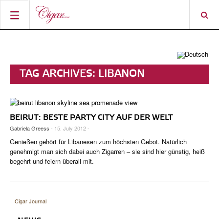
STARTSEITE
ZIGARREN-NEWS
TAG ARCHIVES:
LIBANON
MAGAZIN
RATINGS & AWARDS
CONNECT
ÜBER DAS MAGAZIN
BEST BUY
NEUHEITEN
BEIRUT: BESTE PARTY CITY AUF DER WELT
SHOP
AKTUELLE AUSGABE
SHOPS & LOUNGES
CIGAR TROPHY
ZIGARRENWISSEN & GRUNDLAGEN
Gabriela Greess
- 15. July 2012 -
DIGITAL JOURNAL
AUTOREN
CIGAR SHOP FINDER
TOP 25 ZIGARREN
Genießen gehört für Libanesen zum höchsten Gebot. Natürlich
SHOPS & LOUNGES
genehmigt man sich dabei auch Zigarren – sie sind hier günstig, heiß
ACCOUNT
begehrt und feiern überall mit.
TASTINGPANEL
VINTAGE & GESCHICHTE
FRÜHERE AUSGABEN
EVENTS
Cigar Journal
PORTRÄTS & INTERVIEWS