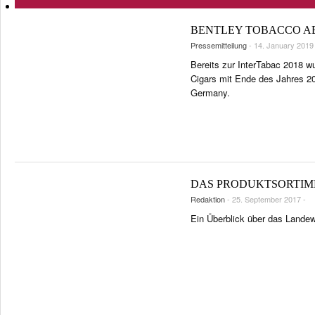
TASTINGPANEL
InterTabac 2026: Erste Highlights des Konferenzprogramms
SHOPS & LOUNGES
San Martín Caribbean Night
FRÜHERE AUSGABEN
BENTLEY TOBACCO AB
VINTAGE & GESCHICHTE
Pressemitteilung
- 14. January 2019
EVENTS
Bereits zur InterTabac 2018 
Cigars mit Ende des Jahres 20
PORTRÄTS & INTERVIEWS
Germany.
CIGAR LIFE & CULTURE
REISE & LÄNDER
PFEIFEN & SPIRITUOSEN
ZIGARRENBRANCHE
DAS PRODUKTSORTIM
Redaktion
- 25. September 2017 -
Ein Überblick über das Lande