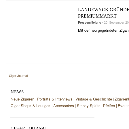
LANDEWYCK GRÜNDET
PREMIUMMARKT
Pressemitteilung
- 25. September 20
Mit der neu gegründeten Zigar
Cigar Journal
NEWS
Neue Zigarren
Porträts & Interviews
Vintage & Geschichte
Zigarren
Cigar Shops & Lounges
Accessoires
Smoky Spirits
Pfeifen
Event
CIGAR JOURNAL