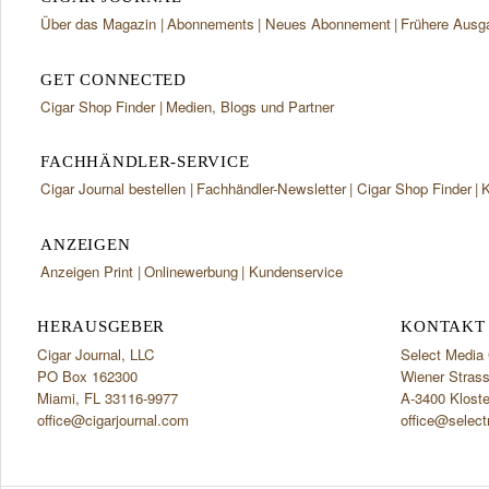
Über das Magazin
Abonnements
Neues Abonnement
Frühere Ausg
GET CONNECTED
Cigar Shop Finder
Medien, Blogs und Partner
FACHHÄNDLER-SERVICE
Cigar Journal bestellen
Fachhändler-Newsletter
Cigar Shop Finder
K
ANZEIGEN
Anzeigen Print
Onlinewerbung
Kundenservice
HERAUSGEBER
KONTAKT 
Cigar Journal, LLC
Select Medi
PO Box 162300
Wiener Stras
Miami, FL 33116-9977
A-3400 Klost
office@cigarjournal.com
office@select