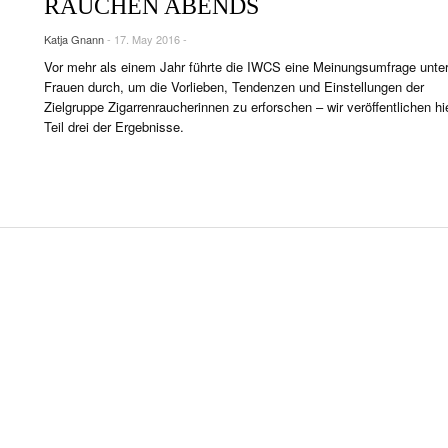
RAUCHEN ABENDS
NTS
Katja Gnann
- 17. May 2016 -
TRÄTS & INTERVIEWS
Vor mehr als einem Jahr führte die IWCS eine Meinungsumfrage unte
R LIFE & CULTURE
Frauen durch, um die Vorlieben, Tendenzen und Einstellungen der
Zielgruppe Zigarrenraucherinnen zu erforschen – wir veröffentlichen hi
E & LÄNDER
Teil drei der Ergebnisse.
FEN & SPIRITUOSEN
ARRENBRANCHE