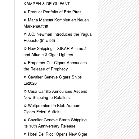
KAMPEN & DE OLIFANT
Product Portfolio of Eric Piras
Maria Mancini Komplettiert Neuen
Markenauftritt
J.C. Newman Introduces the Yagua
Robusto (5″ x 56)
Now Shipping – XIKAR Allume 2
and Allume 3 Cigar Lighters
Emperors Cut Cigars Announces
the Release of Prophecy
Cavalier Genève Cigars Ships
Le2026
Casa Carrillo Announces Ascend
Now Shipping to Retailers
Weltpremiere in Kiel: Aureum
Cigars Feiert Auftakt
Cavalier Genève Starts Shipping
its 10th Anniversary Release
Hotel De‘ Ricci Opens New Cigar