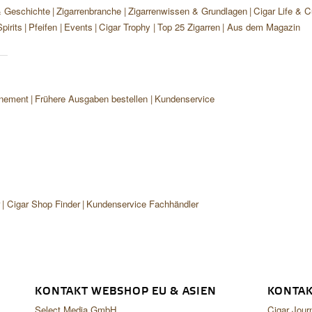
& Geschichte
Zigarrenbranche
Zigarrenwissen & Grundlagen
Cigar Life & C
pirits
Pfeifen
Events
Cigar Trophy
Top 25 Zigarren
Aus dem Magazin
nement
Frühere Ausgaben bestellen
Kundenservice
r
Cigar Shop Finder
Kundenservice Fachhändler
KONTAKT WEBSHOP EU & ASIEN
KONTAK
Select Media GmbH
Cigar Jour