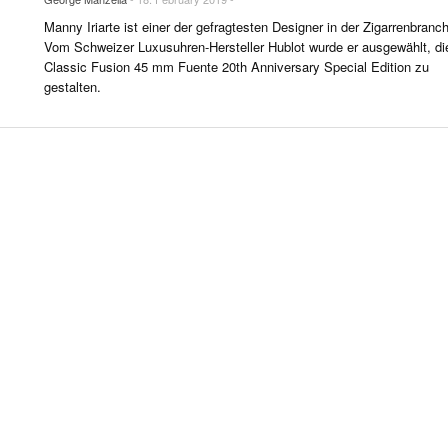
R LIFE & CULTURE
Manny Iriarte ist einer der gefragtesten Designer in der Zigarrenbranc
E & LÄNDER
Vom Schweizer Luxusuhren-Hersteller Hublot wurde er ausgewählt, di
Classic Fusion 45 mm Fuente 20th Anniversary Special Edition zu
FEN & SPIRITUOSEN
gestalten.
ARRENBRANCHE