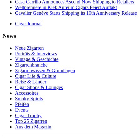
Casa Carrillo Announces Ascend Now Shipping to Retailers
Weltpremiere in Kiel: Aureum Cigars Feiert Auftakt
Cavalier Genève Starts Shipping its 10th Anniversary Release
Cigar Journal
News
Neue Zigarren
Porträts & Interviews
Vintage & Geschichte
Zigarrenbranche
Zigarrenwissen & Grundlagen
Cigar Life & Culture
Reise & Länder
Cigar Shops & Lounges
Accessoires
Smoky Spirits
Pfeifen
Events
Cigar Trophy
Top 25 Zigarren
Aus dem Magazin