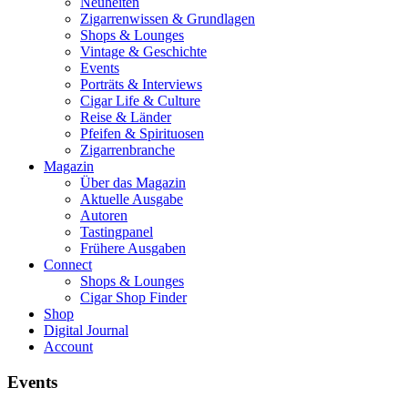
Neuheiten
Zigarrenwissen & Grundlagen
Shops & Lounges
Vintage & Geschichte
Events
Porträts & Interviews
Cigar Life & Culture
Reise & Länder
Pfeifen & Spirituosen
Zigarrenbranche
Magazin
Über das Magazin
Aktuelle Ausgabe
Autoren
Tastingpanel
Frühere Ausgaben
Connect
Shops & Lounges
Cigar Shop Finder
Shop
Digital Journal
Account
Events