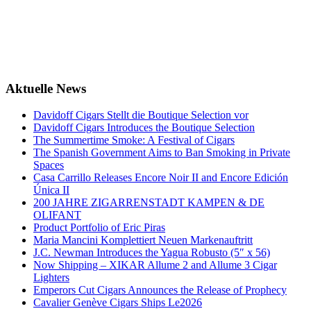
Aktuelle News
Davidoff Cigars Stellt die Boutique Selection vor
Davidoff Cigars Introduces the Boutique Selection
The Summertime Smoke: A Festival of Cigars
The Spanish Government Aims to Ban Smoking in Private
Spaces
Casa Carrillo Releases Encore Noir II and Encore Edición
Única II
200 JAHRE ZIGARRENSTADT KAMPEN & DE
OLIFANT
Product Portfolio of Eric Piras
Maria Mancini Komplettiert Neuen Markenauftritt
J.C. Newman Introduces the Yagua Robusto (5″ x 56)
Now Shipping – XIKAR Allume 2 and Allume 3 Cigar
Lighters
Emperors Cut Cigars Announces the Release of Prophecy
Cavalier Genève Cigars Ships Le2026