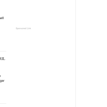
ill
RIL
e
gar