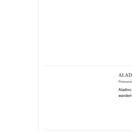
EVE
POR
CIGA
REI
PFEI
ZIG
ALAD
Pressemit
Aladino
wandert