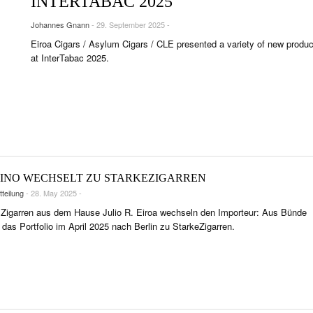
INTERTABAC 2025
NTS
Johannes Gnann
- 29. September 2025 -
TRÄTS & INTERVIEWS
Eiroa Cigars / Asylum Cigars / CLE presented a variety of new produ
R LIFE & CULTURE
at InterTabac 2025.
SE & LÄNDER
FEN & SPIRITUOSEN
ARRENBRANCHE
INO WECHSELT ZU STARKEZIGARREN
teilung
- 28. May 2025 -
 Zigarren aus dem Hause Julio R. Eiroa wechseln den Importeur: Aus Bünde
 das Portfolio im April 2025 nach Berlin zu StarkeZigarren.