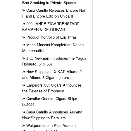
Ban Smoking in Private Spaces
Casa Carrillo Releases Encore Noir
II and Encore Edición Única II
200 JAHRE ZIGARRENSTADT
KAMPEN & DE OLIFANT
Product Portfolio of Eric Piras
Maria Mancini Komplettiert Neuen
Markenauftritt
J.C. Newman Introduces the Yagua
Robusto (5″ x 56)
Now Shipping – XIKAR Allume 2
and Allume 3 Cigar Lighters
Emperors Cut Cigars Announces
the Release of Prophecy
Cavalier Genève Cigars Ships
Le2026
Casa Carrillo Announces Ascend
Now Shipping to Retailers
Weltpremiere in Kiel: Aureum