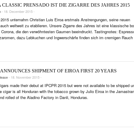
 CLASSIC PRENSADO IST DIE ZIGARRE DES JAHRES 2015
n
- 18. December 2015 -
 2015 unternahm Christian Luis Eiroa erstmals Anstrengungen, seine neuen
auch weltweit zu etablieren. Unsere Zigarre des Jahres ist eine klassische bo
 Corona, die den verwöhntesten Gaumen beeindruckt. Tastingnotes: Espress
zaromen, dazu Lebkuchen und Ingwerschärfe finden sich im cremigen Rauc
. ANNOUNCES SHIPMENT OF EIROA FIRST 20 YEARS
lease
- 18. November 2015 -
igars made their debut at IPCPR 2015 but were not available to be shipped un
e cigar is all Honduran with the tobacco grown by Julio Eiroa in the Jamastra
nd rolled of the Aladino Factory in Danli, Honduras.