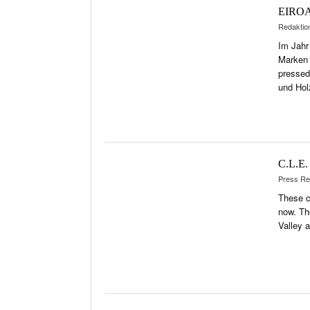
EIROA
Redaktio
Im Jahr
Marken 
pressed
und Hol
C.L.E
Press Re
These c
now. Th
Valley a