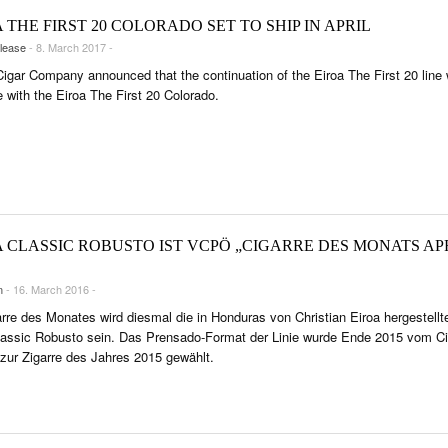
 THE FIRST 20 COLORADO SET TO SHIP IN APRIL
lease
- 8. March 2017 -
Cigar Company announced that the continuation of the Eiroa The First 20 line w
e with the Eiroa The First 20 Colorado.
 CLASSIC ROBUSTO IST VCPÖ „CIGARRE DES MONATS AP
n
- 16. March 2016 -
arre des Monates wird diesmal die in Honduras von Christian Eiroa hergestellt
lassic Robusto sein. Das Prensado-Format der Linie wurde Ende 2015 vom Ci
 zur Zigarre des Jahres 2015 gewählt.