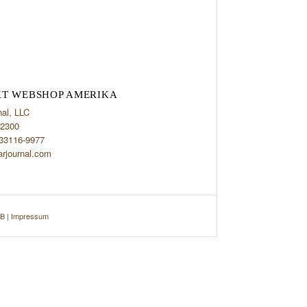
T WEBSHOP AMERIKA
nal, LLC
2300
 33116-9977
arjournal.com
B
|
Impressum