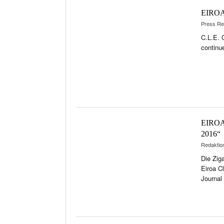
EIROA
Press Re
C.L.E. 
continu
EIROA
2016“
Redaktio
Die Zig
Eiroa C
Journal