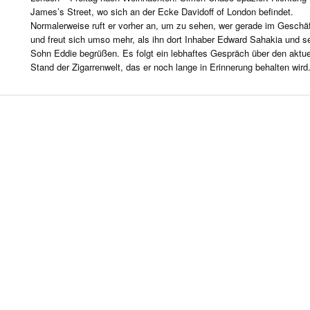
R LIFE & CULTURE
James’s Street, wo sich an der Ecke Davidoff of London befindet.
Normalerweise ruft er vorher an, um zu sehen, wer gerade im Geschäf
E & LÄNDER
und freut sich umso mehr, als ihn dort Inhaber Edward Sahakia und s
FEN & SPIRITUOSEN
Sohn Eddie begrüßen. Es folgt ein lebhaftes Gespräch über den aktue
Stand der Zigarrenwelt, das er noch lange in Erinnerung behalten wird
ARRENBRANCHE