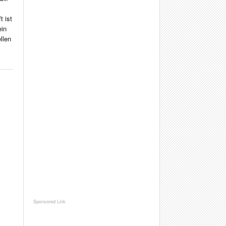
t ist
ein
llen
.