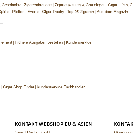
& Geschichte
Zigarrenbranche
Zigarrenwissen & Grundlagen
Cigar Life & C
pirits
Pfeifen
Events
Cigar Trophy
Top 25 Zigarren
Aus dem Magazin
nement
Frühere Ausgaben bestellen
Kundenservice
r
Cigar Shop Finder
Kundenservice Fachhändler
KONTAKT WEBSHOP EU & ASIEN
KONTAK
Select Media GmbH
Cigar Jour