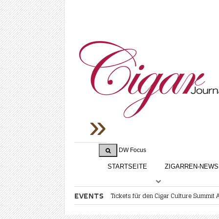
DW Focus
STARTSEITE
ZIGARREN-NEWS
Tickets für den Cigar Culture Summit Af
EVENTS
RATINGS & AWARD
Rumgenuss und Karibikflair in Wien
InterTabac Bündelt Angebote für Kla