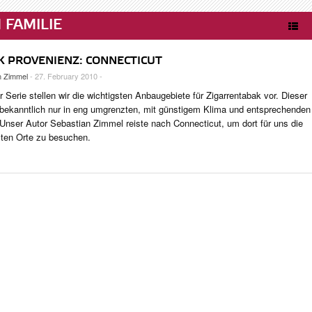
AUTOREN
TOP 25
Sicherheit – Mehr Geschäft
FAMILIE
& GRUNDLAGEN
ZIGARREN
es Konferenzprogramms
TASTINGPANEL
FRÜHERE AUSGABEN
K PROVENIENZ: CONNECTICUT
CHTE
n Zimmel
- 27. February 2010 -
r Serie stellen wir die wichtigsten Anbaugebiete für Zigarrentabak vor. Dieser
bekanntlich nur in eng umgrenzten, mit günstigem Klima und entsprechenden
VIEWS
Unser Autor Sebastian Zimmel reiste nach Connecticut, um dort für uns die
URE
sten Orte zu besuchen.
OSEN
E