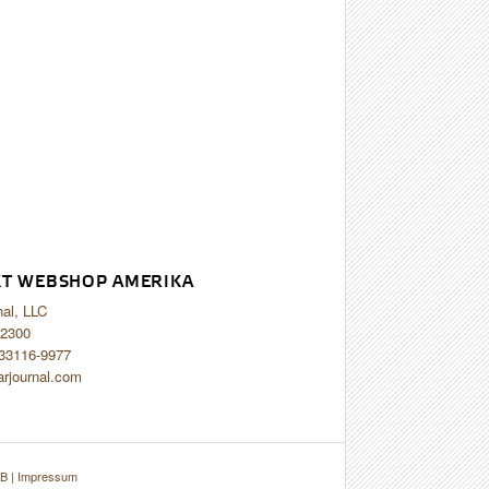
T WEBSHOP AMERIKA
nal, LLC
2300
 33116-9977
arjournal.com
B
|
Impressum