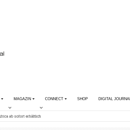
MAGAZIN
CONNECT
SHOP
DIGITAL JOURNA
rica ab sofort erhältlich
S
ÜBER DAS MAGAZIN
BEST BUY
SHOPS & LOUNGES
ssische Tabakprodukte
AKTUELLE AUSGABE
CIGAR TROPHY
CIGAR SHOP FINDER