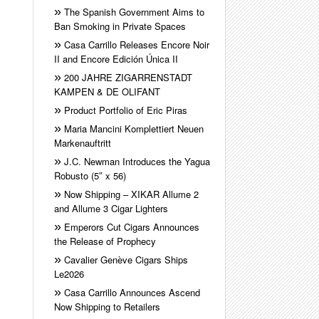
The Spanish Government Aims to
Ban Smoking in Private Spaces
Casa Carrillo Releases Encore Noir
II and Encore Edición Única II
200 JAHRE ZIGARRENSTADT
KAMPEN & DE OLIFANT
Product Portfolio of Eric Piras
Maria Mancini Komplettiert Neuen
Markenauftritt
J.C. Newman Introduces the Yagua
Robusto (5″ x 56)
Now Shipping – XIKAR Allume 2
and Allume 3 Cigar Lighters
Emperors Cut Cigars Announces
the Release of Prophecy
Cavalier Genève Cigars Ships
Le2026
Casa Carrillo Announces Ascend
Now Shipping to Retailers