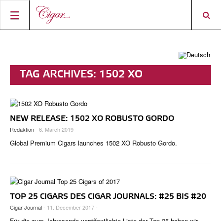
STARTSEITE
ZIGARREN-NEWS
TAG ARCHIVES:
1502 XO
MAGAZIN
RATINGS & AWARDS
CONNECT
ÜBER DAS MAGAZIN
BEST BUY
NEUHEITEN
NEW RELEASE: 1502 XO ROBUSTO GORDO
SHOP
AKTUELLE AUSGABE
SHOPS & LOUNGES
CIGAR TROPHY
ZIGARRENWISSEN & GRUNDLAGEN
Redaktion
- 6. March 2019 -
DIGITAL JOURNAL
AUTOREN
CIGAR SHOP FINDER
TOP 25 ZIGARREN
Global Premium Cigars launches 1502 XO Robusto Gordo.
SHOPS & LOUNGES
ACCOUNT
TASTINGPANEL
VINTAGE & GESCHICHTE
FRÜHERE AUSGABEN
EVENTS
TOP 25 CIGARS DES CIGAR JOURNALS: #25 BIS #20
PORTRÄTS & INTERVIEWS
Cigar Journal
- 11. December 2017 -
Für die zum Jahresende veröffentlichte Liste der Top 25 haben wir