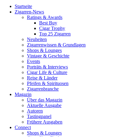
Startseite
Zigarren-News
Ratings & Awards
Best Buy
Cigar Trophy
Top 25 Zigarren
Neuheiten
Zigarrenwissen & Grundlagen
Shops & Lounges
Vintage & Geschichte
Events
Porträts & Interviews
Cigar Life & Culture
Reise & Länder
Pfeifen & Spirituosen
Zigarrenbranche
Magazin
Über das Magazin
Aktuelle Ausgabe
Autoren
Tastingpanel
Frühere Ausgaben
Connect
Shops & Lounges