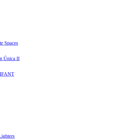
te Spaces
n Única II
IFANT
ighters