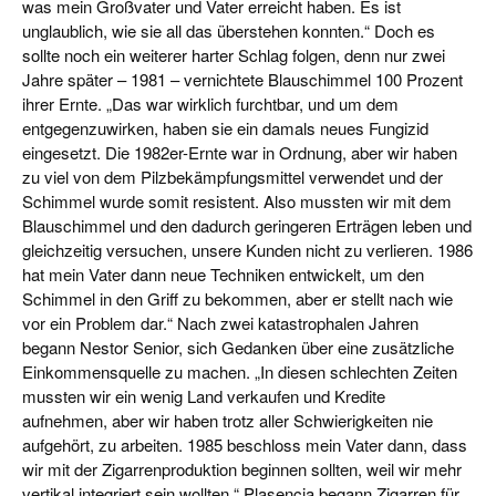
was mein Großvater und Vater erreicht haben. Es ist
unglaublich, wie sie all das überstehen konnten.“ Doch es
sollte noch ein weiterer harter Schlag folgen, denn nur zwei
Jahre später – 1981 – vernichtete Blauschimmel 100 Prozent
ihrer Ernte. „Das war wirklich furchtbar, und um dem
entgegenzuwirken, haben sie ein damals neues Fungizid
eingesetzt. Die 1982er-Ernte war in Ordnung, aber wir haben
zu viel von dem Pilzbekämpfungsmittel verwendet und der
Schimmel wurde somit resistent. Also mussten wir mit dem
Blauschimmel und den dadurch geringeren Erträgen leben und
gleichzeitig versuchen, unsere Kunden nicht zu verlieren. 1986
hat mein Vater dann neue Techniken entwickelt, um den
Schimmel in den Griff zu bekommen, aber er stellt nach wie
vor ein Problem dar.“ Nach zwei katastrophalen Jahren
begann Nestor Senior, sich Gedanken über eine zusätzliche
Einkommensquelle zu machen. „In diesen schlechten Zeiten
mussten wir ein wenig Land verkaufen und Kredite
aufnehmen, aber wir haben trotz aller Schwierigkeiten nie
aufgehört, zu arbeiten. 1985 beschloss mein Vater dann, dass
wir mit der Zigarrenproduktion beginnen sollten, weil wir mehr
vertikal integriert sein wollten.“ Plasencia begann Zigarren für