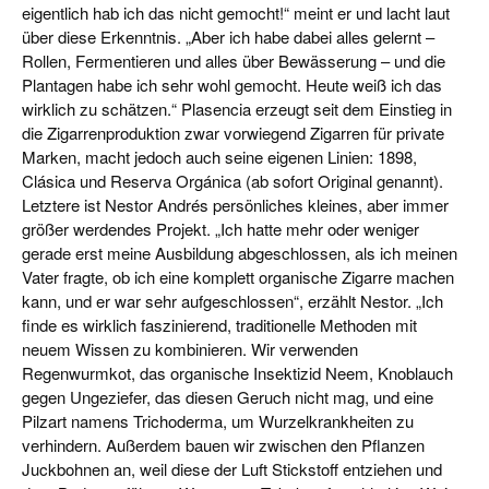
eigentlich hab ich das nicht gemocht!“ meint er und lacht laut
über diese Erkenntnis. „Aber ich habe dabei alles gelernt –
Rollen, Fermentieren und alles über Bewässerung – und die
Plantagen habe ich sehr wohl gemocht. Heute weiß ich das
wirklich zu schätzen.“ Plasencia erzeugt seit dem Einstieg in
die Zigarrenproduktion zwar vorwiegend Zigarren für private
Marken, macht jedoch auch seine eigenen Linien: 1898,
Clásica und Reserva Orgánica (ab sofort Original genannt).
Letztere ist Nestor Andrés persönliches kleines, aber immer
größer werdendes Projekt. „Ich hatte mehr oder weniger
gerade erst meine Ausbildung abgeschlossen, als ich meinen
Vater fragte, ob ich eine komplett organische Zigarre machen
kann, und er war sehr aufgeschlossen“, erzählt Nestor. „Ich
finde es wirklich faszinierend, traditionelle Methoden mit
neuem Wissen zu kombinieren. Wir verwenden
Regenwurmkot, das organische Insektizid Neem, Knoblauch
gegen Ungeziefer, das diesen Geruch nicht mag, und eine
Pilzart namens Trichoderma, um Wurzelkrankheiten zu
verhindern. Außerdem bauen wir zwischen den Pflanzen
Juckbohnen an, weil diese der Luft Stickstoff entziehen und