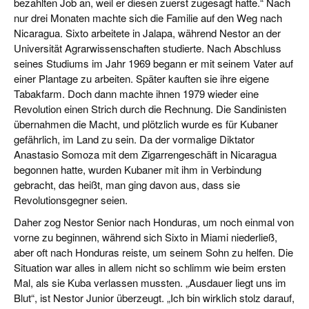
bezahlten Job an, weil er diesen zuerst zugesagt hatte.“ Nach
nur drei Monaten machte sich die Familie auf den Weg nach
Nicaragua. Sixto arbeitete in Jalapa, während Nestor an der
Universität Agrarwissenschaften studierte. Nach Abschluss
seines Studiums im Jahr 1969 begann er mit seinem Vater auf
einer Plantage zu arbeiten. Später kauften sie ihre eigene
Tabakfarm. Doch dann machte ihnen 1979 wieder eine
Revolution einen Strich durch die Rechnung. Die Sandinisten
übernahmen die Macht, und plötzlich wurde es für Kubaner
gefährlich, im Land zu sein. Da der vormalige Diktator
Anastasio Somoza mit dem Zigarrengeschäft in Nicaragua
begonnen hatte, wurden Kubaner mit ihm in Verbindung
gebracht, das heißt, man ging davon aus, dass sie
Revolutionsgegner seien.
Daher zog Nestor Senior nach Honduras, um noch einmal von
vorne zu beginnen, während sich Sixto in Miami niederließ,
aber oft nach Honduras reiste, um seinem Sohn zu helfen. Die
Situation war alles in allem nicht so schlimm wie beim ersten
Mal, als sie Kuba verlassen mussten. „Ausdauer liegt uns im
Blut“, ist Nestor Junior überzeugt. „Ich bin wirklich stolz darauf,