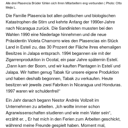
Alle drei Plasencia Brüder fühlen sich ihren Mitarbeitern eng verbunden | Photo: Otto
Mejia L.
Die Familie Plasencia bot allen politischen und biologischen
Katastrophen die Stirn und kehrte Anfang der 1990er-Jahre
nach Nicaragua zurück. Die Sandinisten mussten bei den
Wahlen 1990 eine Niederlage hinnehmen und die neue
Präsidentin Violeta Chamorro wies den Plasencias ein Stück
Land in Estelí zu, das 30 Prozent der Fläche ihres ehemaligen
Besitzes in Jalapa entsprach. 1994 begannen sie mit der
Zigarrenproduktion in Ocotal, ein paar Jahre späternin Estelí.
„Dann kam der Boom, und wir kauften Plantagen in Estelí und
Jalapa. Wir hatten genug Tabak für unsere eigene Produktion
und haben deshalb begonnen, Tabak zu verkaufen. Heute
besitzen wir jeweils zwei Fabriken in Nicaragua und Honduras.
1997 waren wir schuldenfrei!“
Ein Jahr danach begann Nestor Andrés Vollzeit im
Unternehmen zu arbeiten. „Ich wollte immer schon
Agrarwissenschaften studieren und wie mein Vater sein“,
erzählt er. „ Er hat mich in den Ferien zum Arbeiten geschickt,
während meine Freunde gespielt haben. Moment mal,