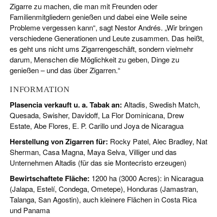
Zigarre zu machen, die man mit Freunden oder
Familienmitgliedern genießen und dabei eine Weile seine
Probleme vergessen kann“, sagt Nestor Andrés. „Wir bringen
verschiedene Generationen und Leute zusammen. Das heißt,
es geht uns nicht ums Zigarrengeschäft, sondern vielmehr
darum, Menschen die Möglichkeit zu geben, Dinge zu
genießen – und das über Zigarren.“
INFORMATION
Plasencia verkauft u. a. Tabak an:
Altadis, Swedish Match,
Quesada, Swisher, Davidoff, La Flor Dominicana, Drew
Estate, Abe Flores, E. P. Carillo und Joya de Nicaragua
Herstellung von Zigarren für:
Rocky Patel, Alec Bradley, Nat
Sherman, Casa Magna, Maya Selva, Villiger und das
Unternehmen Altadis (für das sie Montecristo erzeugen)
Bewirtschaftete Fläche:
1200 ha (3000 Acres): in Nicaragua
(Jalapa, Estelí, Condega, Ometepe), Honduras (Jamastran,
Talanga, San Agostin), auch kleinere Flächen in Costa Rica
und Panama