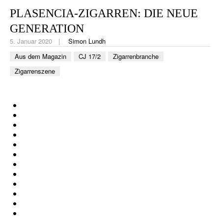
CIGAR LIFE & CULTURE
PLASENCIA-ZIGARREN: DIE NEUE
REISE & LÄNDER
GENERATION
5. Januar 2020
Simon Lundh
PFEIFEN & SPIRITUOSEN
Aus dem Magazin
CJ 17/2
Zigarrenbranche
ZIGARRENBRANCHE
Zigarrenszene