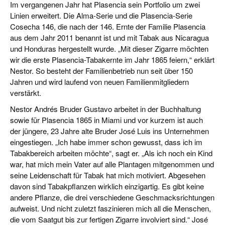
Im vergangenen Jahr hat Plasencia sein Portfolio um zwei
Linien erweitert. Die Alma-Serie und die Plasencia-Serie
Cosecha 146, die nach der 146. Ernte der Familie Plasencia
aus dem Jahr 2011 benannt ist und mit Tabak aus Nicaragua
und Honduras hergestellt wurde. „Mit dieser Zigarre möchten
wir die erste Plasencia-Tabakernte im Jahr 1865 feiern,“ erklärt
Nestor.
So besteht der Familienbetrieb nun seit über 150
Jahren und wird laufend von neuen Familienmitgliedern
verstärkt.
Nestor Andrés Bruder Gustavo arbeitet in der Buchhaltung
sowie für Plasencia 1865 in Miami und vor kurzem ist auch
der jüngere, 23 Jahre alte Bruder José Luis ins Unternehmen
eingestiegen. „Ich habe immer schon gewusst, dass ich im
Tabakbereich arbeiten möchte“, sagt er. „Als ich noch ein Kind
war, hat mich mein Vater auf alle Plantagen mitgenommen und
seine Leidenschaft für Tabak hat mich motiviert. Abgesehen
davon sind Tabakpflanzen wirklich einzigartig. Es gibt keine
andere Pflanze, die drei verschiedene Geschmacksrichtungen
aufweist. Und nicht zuletzt faszinieren mich all die Menschen,
die vom Saatgut bis zur fertigen Zigarre involviert sind.“ José