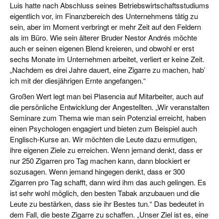
Luis hatte nach Abschluss seines Betriebswirtschaftsstudiums
eigentlich vor, im Finanzbereich des Unternehmens tätig zu
sein, aber im Moment verbringt er mehr Zeit auf den Feldern
als im Büro. Wie sein älterer Bruder Nestor Andrés möchte
auch er seinen eigenen Blend kreieren, und obwohl er erst
sechs Monate im Unternehmen arbeitet, verliert er keine Zeit.
„Nachdem es drei Jahre dauert, eine Zigarre zu machen, hab’
ich mit der diesjährigen Ernte angefangen.“
Großen Wert legt man bei Plasencia auf Mitarbeiter, auch auf
die persönliche Entwicklung der Angestellten. „Wir veranstalten
Seminare zum Thema wie man sein Potenzial erreicht, haben
einen Psychologen engagiert und bieten zum Beispiel auch
Englisch-Kurse an. Wir möchten die Leute dazu ermutigen,
ihre eigenen Ziele zu erreichen. Wenn jemand denkt, dass er
nur 250 Zigarren pro Tag machen kann, dann blockiert er
sozusagen. Wenn jemand hingegen denkt, dass er 300
Zigarren pro Tag schafft, dann wird ihm das auch gelingen. Es
ist sehr wohl möglich, den besten Tabak anzubauen und die
Leute zu bestärken, dass sie ihr Bestes tun.“ Das bedeutet in
dem Fall, die beste Zigarre zu schaffen. „Unser Ziel ist es, eine