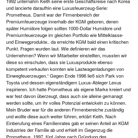
1992 unternahm Keith seine erste Geschäftsreise nach Korea
und lancierte daraufhin eine Luxusfeuerzeug-Serie:
Prometheus. Damit war der Firmenbereich der
Premiumfeuerzeuge innerhalb der KGM geboren, denen
später Humidore folgen sollten 1000-Dollar Humidore und
Premiumfeuerzeuge im gleichen Portfolio wie Mittelklasse-
und Einwegprodukte.. da erreichte KGM bald einen kritischen
Punkt. Fragen wurden laut. Wie definieren wir das
Unternehmen? Wenn wir Mitarbeiter einstellten, mussten wir
diese so einschulen, dass sie Luxusprodukte ebenso
kompetent verkaufen konnten wie Lastwagenladungen von
Einwegfeuerzeugen.“ Gegen Ende 1996 ließ sich Park von
Toyota und dessen eigenständigem Luxus-Ableger Lexus
inspirieren. Ich hatte Prometheus als eigene Marke kreiert und
war fest davon überzeugt, dass auch sie alleine gemanagt
werden sollte, um ihr volles Potenzial entwickeln zu können.
Mein Bruder war für die anderen Firmenbereiche zuständig
und wollte diese auch weiter führen, erklärt Keith. Nach
Einberufung eines Familienrates gab er seinen Anteil an KGM
Industries der Familie ab und erhielt im Gegenzug die
Prometheus. 1997, fünf Jahre nach Gründung des