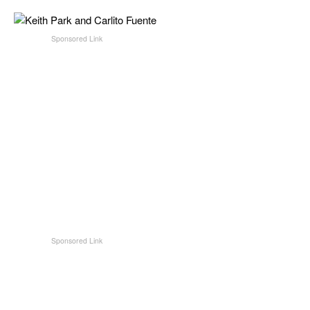
CIGAR LIFE & CULTURE
REISE & LÄNDER
PFEIFEN & SPIRITUOSEN
ZIGARRENBRANCHE