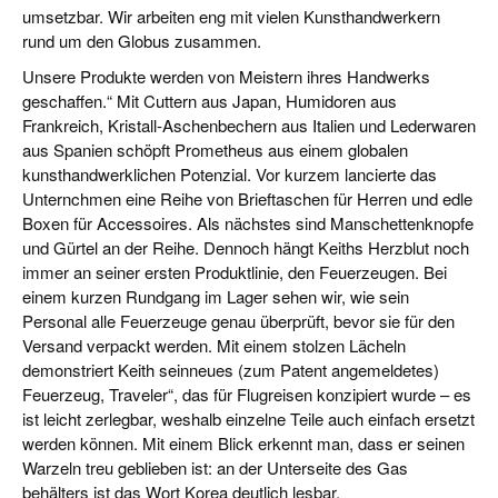
umsetzbar. Wir arbeiten eng mit vielen Kunsthandwerkern
rund um den Globus zusammen.
Unsere Produkte werden von Meistern ihres Handwerks
geschaffen.“ Mit Cuttern aus Japan, Humidoren aus
Frankreich, Kristall-Aschenbechern aus Italien und Lederwaren
aus Spanien schöpft Prometheus aus einem globalen
kunsthandwerklichen Potenzial. Vor kurzem lancierte das
Unternchmen eine Reihe von Brieftaschen für Herren und edle
Boxen für Accessoires. Als nächstes sind Manschettenknopfe
und Gürtel an der Reihe. Dennoch hängt Keiths Herzblut noch
immer an seiner ersten Produktlinie, den Feuerzeugen. Bei
einem kurzen Rundgang im Lager sehen wir, wie sein
Personal alle Feuerzeuge genau überprüft, bevor sie für den
Versand verpackt werden. Mit einem stolzen Lächeln
demonstriert Keith seinneues (zum Patent angemeldetes)
Feuerzeug, Traveler“, das für Flugreisen konzipiert wurde – es
ist leicht zerlegbar, weshalb einzelne Teile auch einfach ersetzt
werden können. Mit einem Blick erkennt man, dass er seinen
Warzeln treu geblieben ist: an der Unterseite des Gas
behälters ist das Wort Korea deutlich lesbar.