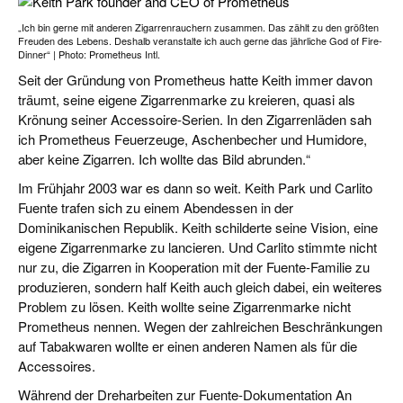
„Ich bin gerne mit anderen Zigarrenrauchern zusammen. Das zählt zu den größten
Freuden des Lebens. Deshalb veranstalte ich auch gerne das jährliche God of Fire-
Dinner“ | Photo: Prometheus Intl.
Seit der Gründung von Prometheus hatte Keith immer davon
träumt, seine eigene Zigarrenmarke zu kreieren, quasi als
Krönung seiner Accessoire-Serien. In den Zigarrenläden sah
ich Prometheus Feuerzeuge, Aschenbecher und Humidore,
aber keine Zigarren. Ich wollte das Bild abrunden.“
Im Frühjahr 2003 war es dann so weit. Keith Park und Carlito
Fuente trafen sich zu einem Abendessen in der
Dominikanischen Republik. Keith schilderte seine Vision, eine
eigene Zigarrenmarke zu lancieren. Und Carlito stimmte nicht
nur zu, die Zigarren in Kooperation mit der Fuente-Familie zu
produzieren, sondern half Keith auch gleich dabei, ein weiteres
Problem zu lösen. Keith wollte seine Zigarrenmarke nicht
Prometheus nennen. Wegen der zahlreichen Beschränkungen
auf Tabakwaren wollte er einen anderen Namen als für die
Accessoires.
Während der Dreharbeiten zur Fuente-Dokumentation An