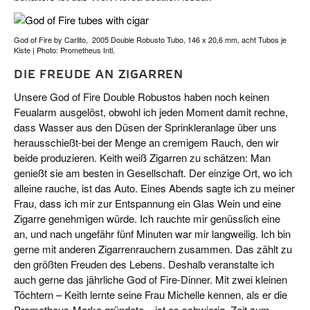
God of Fire by Carlito, 2005 Double Robusto Tubo, 146 x 20,6 mm, acht Tubos je
Kiste | Photo: Prometheus Intl.
DIE FREUDE AN ZIGARREN
Unsere God of Fire Double Robustos haben noch keinen
Feualarm ausgelöst, obwohl ich jeden Moment damit rechne,
dass Wasser aus den Düsen der Sprinkleranlage über uns
herausschießt-bei der Menge an cremigem Rauch, den wir
beide produzieren. Keith weiß Zigarren zu schätzen: Man
genießt sie am besten in Gesellschaft. Der einzige Ort, wo ich
alleine rauche, ist das Auto. Eines Abends sagte ich zu meiner
Frau, dass ich mir zur Entspannung ein Glas Wein und eine
Zigarre genehmigen würde. Ich rauchte mir genüsslich eine
an, und nach ungefähr fünf Minuten war mir langweilig. Ich bin
gerne mit anderen Zigarrenrauchern zusammen. Das zählt zu
den größten Freuden des Lebens. Deshalb veranstalte ich
auch gerne das jährliche God of Fire-Dinner. Mit zwei kleinen
Töchtern – Keith lernte seine Frau Michelle kennen, als er die
Prometheus-Marke gründete – ist es schwierig, Zeit zum