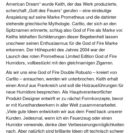
American Dream“ wurde Keith, der das Werk produzierte,
scherzhaft „Gott des Feuers“ gerufen – eine eindeutige
Anspielung auf seine Marke Prometheus und die dahinter
stehende griechische Mythologie. Carlito, der sich an den
Spitznamen erinnerte, schlug also God of Fire als Marke vor.
Keiths lebhaften Schilderungen dieser Begebenheit lassen
unschwer seinen Enthusiasmus für die God of Fire Marke
erkennen. Der Höhepunkt des Jahres 2004 war der
Launch des roten Prometheus Limited Edition God of Fire
Humidors, vollbestückt mit den gleichnamigen Zigarren.
Als wir uns eine God of Fire Double Robusto – kreiert von
Carlito – anrauchen, werden wir unterbrochen. Keith erhalt
einen Anruf aus Frankreich und soll die Holzausführungen für
neue Humidore besprechen. Als Hauptverantwortlicher
Produkt-Designer entwirft er zu nächst Formkonzepte, bevor
er mit Kunsthandwerkern in aller Welt zusammenarbeitet.
„Viele gute Ideen entwickeln wir aus dem Feed back unserer
Kunden. Jedesmal, wenn ich ein Feuerzeug oder einen
Humidor verwende, denke über Verbesserungsmöglichkeiten
nach. Aber natürlich sind brilliante Ideen oft technisch schwer