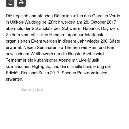
CIGAR LIFE & CULTURE
REISE & LÄNDER
Die tropisch anmutenden Räumlichkeiten des Giardino Verde
in Uitikon-Waldegg bei Zürich werden am 28. Oktober 2017
PFEIFEN & SPIRITUOSEN
abermals der Schauplatz des Schweizer Habanos Day sein.
Zu dem vom offiziellen Habano-Importeur Intertabak
ZIGARRENBRANCHE
organisierten Event werden in diesem Jahr wieder 200 Gäste
erwartet. Neben Seminaren zu Themen wie Rum und Bier
sowie einem Wettbewerb um die längste Asche wird
Teilnehmer ein kubanischer Abend mit Live-Musik,
kulinarischen Highlights, und die offizielle Lancierung der
Edición Regional Suiza 2017, Sancho Panza Valientes,
erwarten.