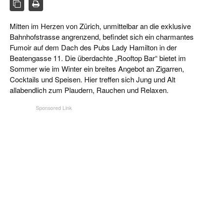
CIGAR LIFE & CULTURE
REISE & LÄNDER
Mitten im Herzen von Zürich, unmittelbar an die exklusive
Bahnhofstrasse angrenzend, befindet sich ein charmantes
PFEIFEN & SPIRITUOSEN
Fumoir auf dem Dach des Pubs Lady Hamilton in der
Beatengasse 11. Die überdachte „Rooftop Bar“ bietet im
ZIGARRENBRANCHE
Sommer wie im Winter ein breites Angebot an Zigarren,
Cocktails und Speisen. Hier treffen sich Jung und Alt
allabendlich zum Plaudern, Rauchen und Relaxen.