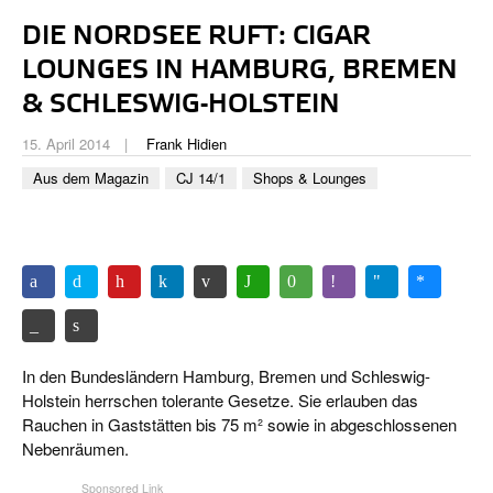
CIGAR LIFE & CULTURE
DIE NORDSEE RUFT: CIGAR
REISE & LÄNDER
LOUNGES IN HAMBURG, BREMEN
& SCHLESWIG-HOLSTEIN
PFEIFEN & SPIRITUOSEN
15. April 2014
Frank Hidien
ZIGARRENBRANCHE
Aus dem Magazin
CJ 14/1
Shops & Lounges
In den Bundesländern Hamburg, Bremen und Schleswig-
Holstein herrschen tolerante Gesetze. Sie erlauben das
Rauchen in Gaststätten bis 75 m² sowie in abgeschlossenen
Nebenräumen.