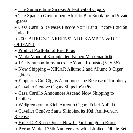
The Summertime Smoke: A Festival of Cigars
The Spanish Government Aims to Ban Smoking in Private
Spaces
Casa Carrillo Releases Encore Noir II and Encore Edición
Única II
200 JAHRE ZIGARRENSTADT KAMPEN & DE
OLIFANT
Product Portfolio of Eric Piras
Maria Mancini Komplettiert Neuen Markenauftritt
J.C. Newman Introduces the Yagua Robusto (5″ x 56)
Now Shipping – XIKAR Allume 2 and Allume 3 Cigar
Lighters
Emperors Cut Cigars Announces the Release of Prophecy
Cavalier Genève Cigars Ships Le2026
Casa Carrillo Announces Ascend Now Shipping to
Retailers
Weltpremiere in Kiel: Aureum Cigars Feiert Auftakt
Cavalier Genève Starts Shipping its 10th Anniversary
Release
Hotel De‘ Ricci Opens New Cigar Lounge in Rome
Byron Marks 175th Anniversary with Limited Tribute Set