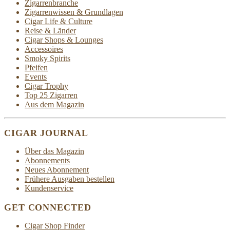
Zigarrenbranche
Zigarrenwissen & Grundlagen
Cigar Life & Culture
Reise & Länder
Cigar Shops & Lounges
Accessoires
Smoky Spirits
Pfeifen
Events
Cigar Trophy
Top 25 Zigarren
Aus dem Magazin
CIGAR JOURNAL
Über das Magazin
Abonnements
Neues Abonnement
Frühere Ausgaben bestellen
Kundenservice
GET CONNECTED
Cigar Shop Finder