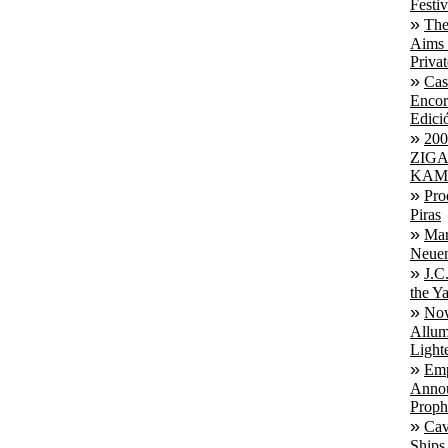
Festiv
The
Aims 
Priva
Cas
Encor
Edici
20
ZIG
KAM
Pro
Piras
Mar
Neuen
J.C
the Y
No
Allum
Light
Emp
Annou
Proph
Cav
Ships