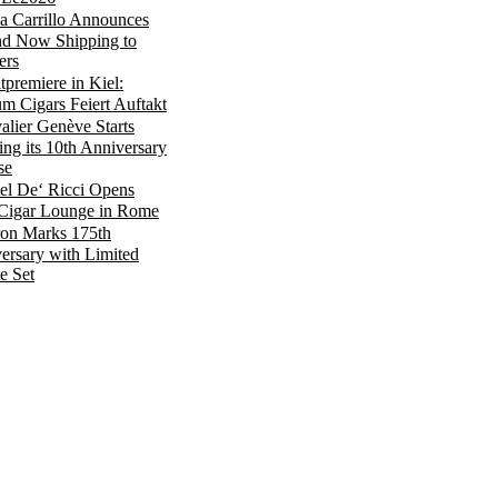
a Carrillo Announces
d Now Shipping to
ers
tpremiere in Kiel:
m Cigars Feiert Auftakt
alier Genève Starts
ing its 10th Anniversary
se
el De‘ Ricci Opens
igar Lounge in Rome
on Marks 175th
ersary with Limited
e Set