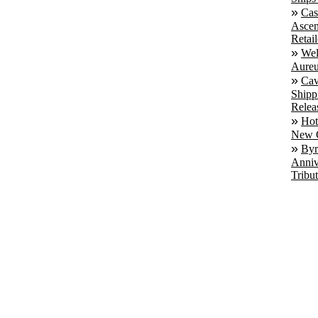
Cas
Ascen
Retail
Wel
Aureu
Cav
Shipp
Relea
Hot
New C
Byr
Anniv
Tribut