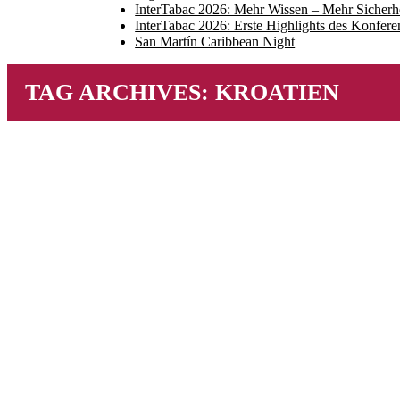
InterTabac 2026: Mehr Wissen – Mehr Sicherh
InterTabac 2026: Erste Highlights des Konfe
San Martín Caribbean Night
TAG ARCHIVES:
KROATIEN