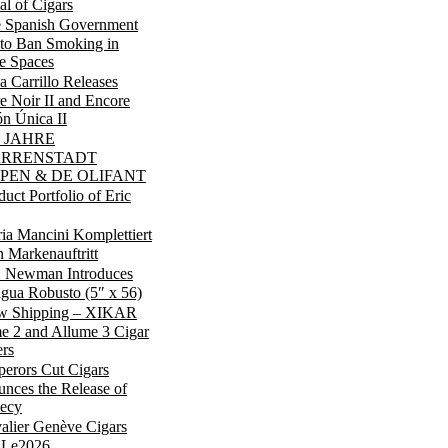
al of Cigars
 Spanish Government
to Ban Smoking in
te Spaces
a Carrillo Releases
e Noir II and Encore
ón Única II
0 JAHRE
ARRENSTADT
PEN & DE OLIFANT
duct Portfolio of Eric
ia Mancini Komplettiert
 Markenauftritt
. Newman Introduces
agua Robusto (5″ x 56)
w Shipping – XIKAR
e 2 and Allume 3 Cigar
ers
erors Cut Cigars
nces the Release of
ecy
alier Genève Cigars
 Le2026