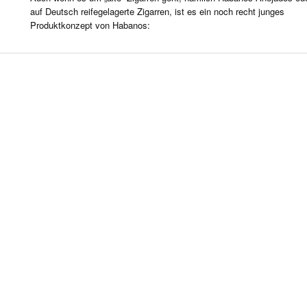
R LIFE & CULTURE
auf Deutsch reifegelagerte Zigarren, ist es ein noch recht junges
Produktkonzept von Habanos:
E & LÄNDER
FEN & SPIRITUOSEN
ARRENBRANCHE