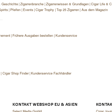
& Geschichte
Zigarrenbranche
Zigarrenwissen & Grundlagen
Cigar Life & C
pirits
Pfeifen
Events
Cigar Trophy
Top 25 Zigarren
Aus dem Magazin
nement
Frühere Ausgaben bestellen
Kundenservice
r
Cigar Shop Finder
Kundenservice Fachhändler
KONTAKT WEBSHOP EU & ASIEN
KONTAK
Select Media GmbH
Cigar Jour