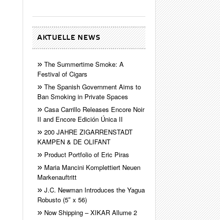
AKTUELLE NEWS
The Summertime Smoke: A
Festival of Cigars
The Spanish Government Aims to
Ban Smoking in Private Spaces
Casa Carrillo Releases Encore Noir
II and Encore Edición Única II
200 JAHRE ZIGARRENSTADT
KAMPEN & DE OLIFANT
Product Portfolio of Eric Piras
Maria Mancini Komplettiert Neuen
Markenauftritt
J.C. Newman Introduces the Yagua
Robusto (5″ x 56)
Now Shipping – XIKAR Allume 2