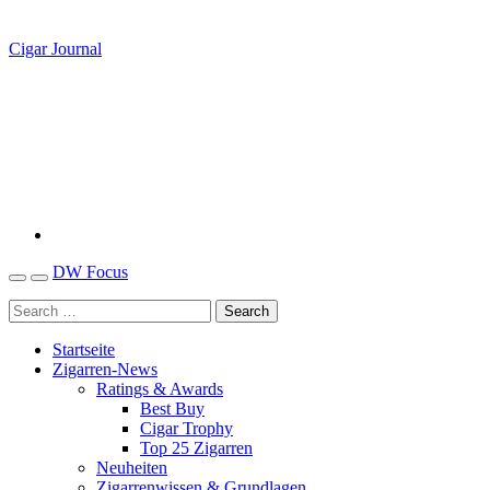
Cigar Journal
DW Focus
Startseite
Zigarren-News
Ratings & Awards
Best Buy
Cigar Trophy
Top 25 Zigarren
Neuheiten
Zigarrenwissen & Grundlagen