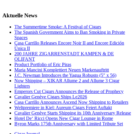
Aktuelle News
The Summertime Smoke: A Festival of Cigars
The Spanish Government Aims to Ban Smoking in Private
Spaces
Casa Carrillo Releases Encore Noir II and Encore Edición
Única II
200 JAHRE ZIGARRENSTADT KAMPEN & DE
OLIFANT
Product Portfolio of Eric Piras
Maria Mancini Komplettiert Neuen Markenauftritt
J.C. Newman Introduces the Yagua Robusto (5″ x 56)
Now Shipping – XIKAR Allume 2 and Allume 3 Cigar
Lighters
Emperors Cut Cigars Announces the Release of Prophecy
Cavalier Genève Cigars Ships Le2026
Casa Carrillo Announces Ascend Now Shipping to Retailers
Weltpremiere in Kiel: Aureum Cigars Feiert Auftakt
Cavalier Genève Starts Shipping its 10th Anniversary Release
Hotel De‘ Ricci Opens New Cigar Lounge in Rome
Byron Marks 175th Anniversary with Limited Tribute Set
Cigar Journal