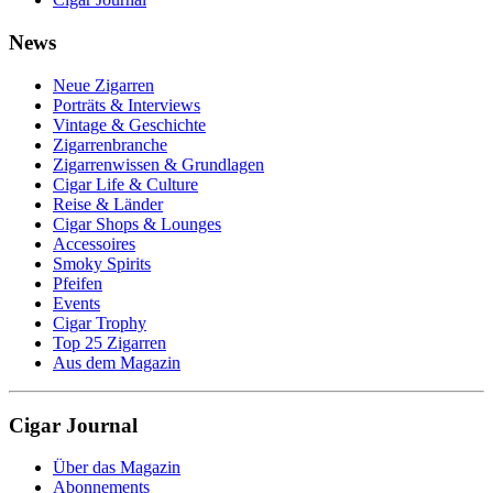
News
Neue Zigarren
Porträts & Interviews
Vintage & Geschichte
Zigarrenbranche
Zigarrenwissen & Grundlagen
Cigar Life & Culture
Reise & Länder
Cigar Shops & Lounges
Accessoires
Smoky Spirits
Pfeifen
Events
Cigar Trophy
Top 25 Zigarren
Aus dem Magazin
Cigar Journal
Über das Magazin
Abonnements