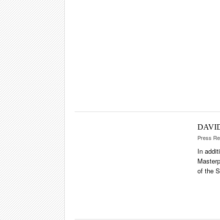
EVE
POR
CIGA
REIS
PFEI
ZIG
DAVI
Press Re
In addit
Masterp
of the S