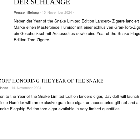
DER SCHLANGE
NTS
Pressemitteilung
- 15. November 2024 -
TRÄTS & INTERVIEWS
Neben der Year of the Snake Limited Edition Lancero- Zigarre lanciert
R LIFE & CULTURE
Marke einen Masterpiece Humidor mit einer exklusiven Gran-Toro-Ziga
ein Geschenkset mit Accessoires sowie eine Year of the Snake Flags
E & LÄNDER
Edition Toro-Zigarre.
FEN & SPIRITUOSEN
ARRENBRANCHE
DOFF HONORING THE YEAR OF THE SNAKE
lease
- 14. November 2024 -
ion to the Year of the Snake Limited Edition lancero cigar, Davidoff will launch
iece Humidor with an exclusive gran toro cigar, an accessories gift set and a
nake Flagship Edition toro cigar available in very limited quantities.