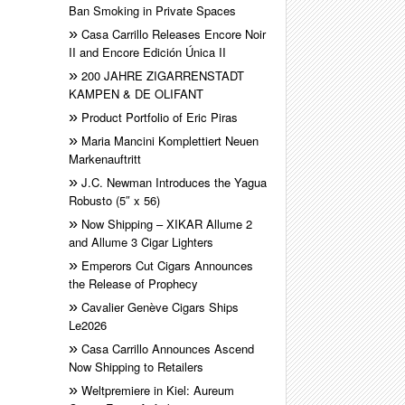
Ban Smoking in Private Spaces
Casa Carrillo Releases Encore Noir
II and Encore Edición Única II
200 JAHRE ZIGARRENSTADT
KAMPEN & DE OLIFANT
Product Portfolio of Eric Piras
Maria Mancini Komplettiert Neuen
Markenauftritt
J.C. Newman Introduces the Yagua
Robusto (5″ x 56)
Now Shipping – XIKAR Allume 2
and Allume 3 Cigar Lighters
Emperors Cut Cigars Announces
the Release of Prophecy
Cavalier Genève Cigars Ships
Le2026
Casa Carrillo Announces Ascend
Now Shipping to Retailers
Weltpremiere in Kiel: Aureum