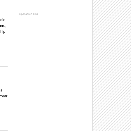
 die
rre,
hip
 a
 Year