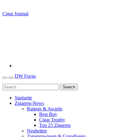
Cigar Journal
DW Focus
Startseite
Zigarren-News
Ratings & Awards
Best Buy
Cigar Trophy
Top 25 Zigarren
Neuheiten
Zigarrenwissen & Grundlagen