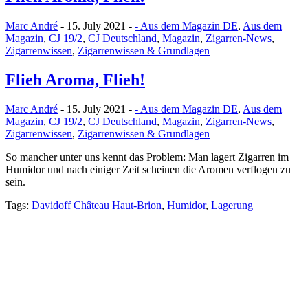
Marc André
- 15. July 2021 -
- Aus dem Magazin DE
,
Aus dem
Magazin
,
CJ 19/2
,
CJ Deutschland
,
Magazin
,
Zigarren-News
,
Zigarrenwissen
,
Zigarrenwissen & Grundlagen
Flieh Aroma, Flieh!
Marc André
- 15. July 2021 -
- Aus dem Magazin DE
,
Aus dem
Magazin
,
CJ 19/2
,
CJ Deutschland
,
Magazin
,
Zigarren-News
,
Zigarrenwissen
,
Zigarrenwissen & Grundlagen
So mancher unter uns kennt das Problem: Man lagert Zigarren im
Humidor und nach einiger Zeit scheinen die Aromen verflogen zu
sein.
Tags:
Davidoff Château Haut-Brion
,
Humidor
,
Lagerung