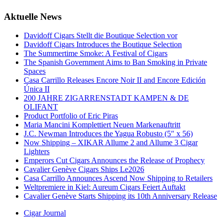
Aktuelle News
Davidoff Cigars Stellt die Boutique Selection vor
Davidoff Cigars Introduces the Boutique Selection
The Summertime Smoke: A Festival of Cigars
The Spanish Government Aims to Ban Smoking in Private
Spaces
Casa Carrillo Releases Encore Noir II and Encore Edición
Única II
200 JAHRE ZIGARRENSTADT KAMPEN & DE
OLIFANT
Product Portfolio of Eric Piras
Maria Mancini Komplettiert Neuen Markenauftritt
J.C. Newman Introduces the Yagua Robusto (5″ x 56)
Now Shipping – XIKAR Allume 2 and Allume 3 Cigar
Lighters
Emperors Cut Cigars Announces the Release of Prophecy
Cavalier Genève Cigars Ships Le2026
Casa Carrillo Announces Ascend Now Shipping to Retailers
Weltpremiere in Kiel: Aureum Cigars Feiert Auftakt
Cavalier Genève Starts Shipping its 10th Anniversary Release
Cigar Journal