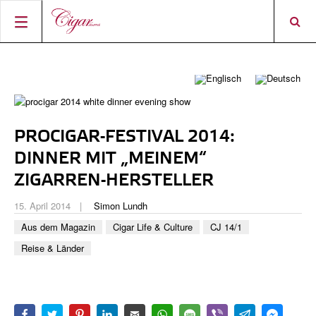
STARTSEITE
ZIGARREN-NEWS
MAGAZIN
RATINGS & AWARDS
PROCIGAR-FESTIVAL 2014:
CONNECT
ÜBER DAS MAGAZIN
BEST BUY
NEUHEITEN
DINNER MIT „MEINEM“
SHOP
AKTUELLE AUSGABE
SHOPS & LOUNGES
CIGAR TROPHY
ZIGARREN-HERSTELLER
ZIGARRENWISSEN & GRUNDLAGEN
DIGITAL JOURNAL
AUTOREN
CIGAR SHOP FINDER
TOP 25 ZIGARREN
15. April 2014
Simon Lundh
SHOPS & LOUNGES
Aus dem Magazin
Cigar Life & Culture
CJ 14/1
ACCOUNT
TASTINGPANEL
VINTAGE & GESCHICHTE
Reise & Länder
FRÜHERE AUSGABEN
EVENTS
PORTRÄTS & INTERVIEWS