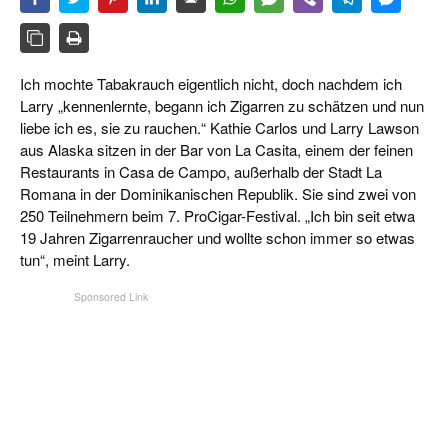
CIGAR LIFE & CULTURE
REISE & LÄNDER
Ich mochte Tabakrauch eigentlich nicht, doch nachdem ich
PFEIFEN & SPIRITUOSEN
Larry „kennenlernte, begann ich Zigarren zu schätzen und nun
liebe ich es, sie zu rauchen.“ Kathie Carlos und Larry Lawson
ZIGARRENBRANCHE
aus Alaska sitzen in der Bar von La Casita, einem der feinen
Restaurants in Casa de Campo, außerhalb der Stadt La
Romana in der Dominikanischen Republik. Sie sind zwei von
250 Teilnehmern beim 7. ProCigar-Festival. „Ich bin seit etwa
19 Jahren Zigarrenraucher und wollte schon immer so etwas
tun“, meint Larry.