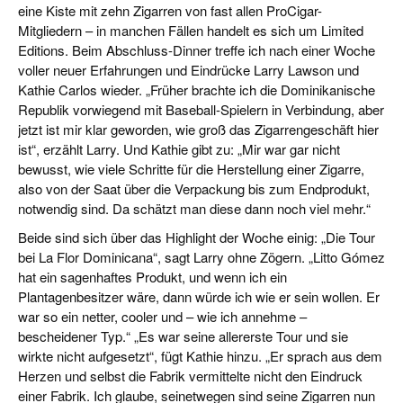
eine Kiste mit zehn Zigarren von fast allen ProCigar-
Mitgliedern – in manchen Fällen handelt es sich um Limited
Editions. Beim Abschluss-Dinner treffe ich nach einer Woche
voller neuer Erfahrungen und Eindrücke Larry Lawson und
Kathie Carlos wieder. „Früher brachte ich die Dominikanische
Republik vorwiegend mit Baseball-Spielern in Verbindung, aber
jetzt ist mir klar geworden, wie groß das Zigarrengeschäft hier
ist“, erzählt Larry. Und Kathie gibt zu: „Mir war gar nicht
bewusst, wie viele Schritte für die Herstellung einer Zigarre,
also von der Saat über die Verpackung bis zum Endprodukt,
notwendig sind. Da schätzt man diese dann noch viel mehr.“
Beide sind sich über das Highlight der Woche einig: „Die Tour
bei La Flor Dominicana“, sagt Larry ohne Zögern. „Litto Gómez
hat ein sagenhaftes Produkt, und wenn ich ein
Plantagenbesitzer wäre, dann würde ich wie er sein wollen. Er
war so ein netter, cooler und – wie ich annehme –
bescheidener Typ.“ „Es war seine allererste Tour und sie
wirkte nicht aufgesetzt“, fügt Kathie hinzu. „Er sprach aus dem
Herzen und selbst die Fabrik vermittelte nicht den Eindruck
einer Fabrik. Ich glaube, seinetwegen sind seine Zigarren nun