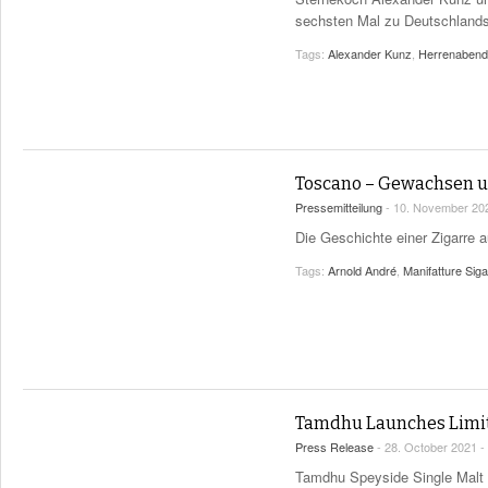
sechsten Mal zu Deutschland
Tags:
Alexander Kunz
,
Herrenabend
Toscano – Gewachsen un
Pressemitteilung
- 10. November 20
Die Geschichte einer Zigarre au
Tags:
Arnold André
,
Manifatture Sig
Tamdhu Launches Limit
Press Release
- 28. October 2021 -
Tamdhu Speyside Single Malt S