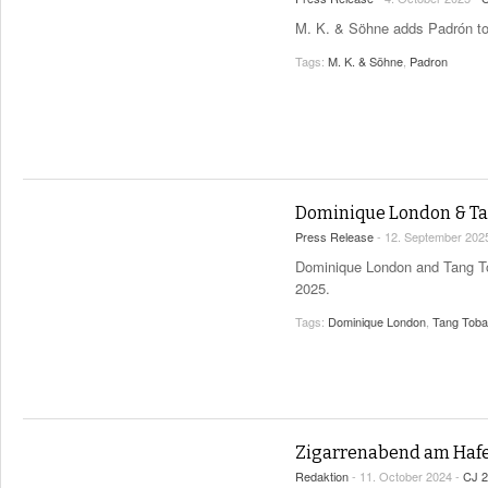
M. K. & Söhne adds Padrón to t
Tags:
M. K. & Söhne
,
Padron
Dominique London & Tan
Press Release
- 12. September 202
Dominique London and Tang Toba
2025.
Tags:
Dominique London
,
Tang Tob
Zigarrenabend am Hafe
Redaktion
- 11. October 2024 -
CJ 2