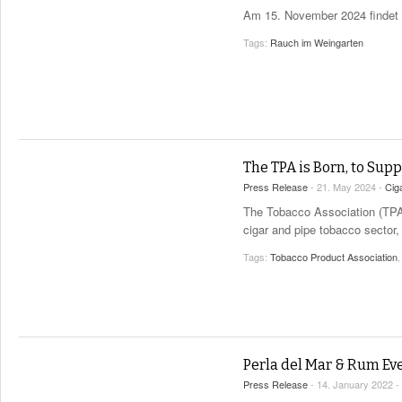
Am 15. November 2024 findet d
Tags:
Rauch im Weingarten
The TPA is Born, to Sup
Press Release
- 21. May 2024 -
Cig
The Tobacco Association (TPA)
cigar and pipe tobacco sector,
Tags:
Tobacco Product Association
Perla del Mar & Rum Ev
Press Release
- 14. January 2022 -