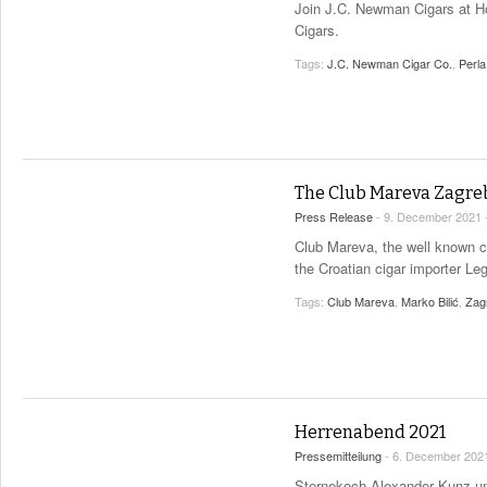
Join J.C. Newman Cigars at Ho
Cigars.
Tags:
J.C. Newman Cigar Co.
,
Perla
The Club Mareva Zagreb
Press Release
- 9. December 2021 
Club Mareva, the well known ci
the Croatian cigar importer Le
Tags:
Club Mareva
,
Marko Bilić
,
Zag
Herrenabend 2021
Pressemitteilung
- 6. December 202
Sternekoch Alexander Kunz un