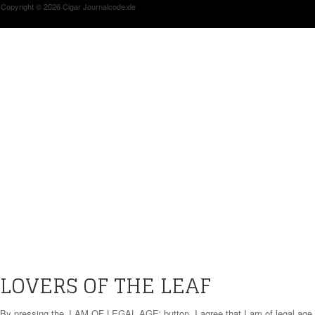
Copyright © 2026 Cigar Journal
code:de
LOVERS OF THE LEAF
By pressing the ‚I AM OF LEGAL AGE‘ button, I agree that I am of legal age