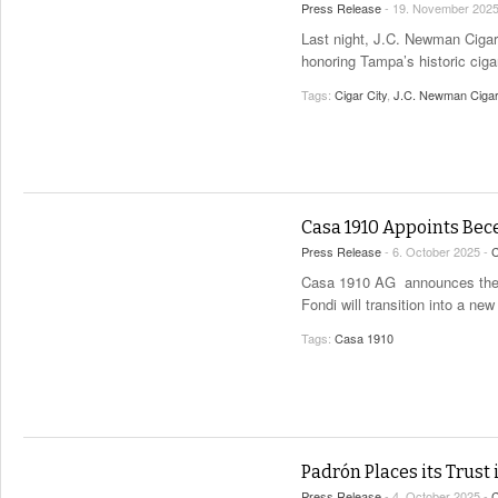
Press Release
- 19. November 202
Last night, J.C. Newman Cigar
honoring Tampa’s historic cigar 
Tags:
Cigar City
,
J.C. Newman Cigar
Casa 1910 Appoints Bec
Press Release
- 6. October 2025 -
C
Casa 1910 AG announces the a
Fondi will transition into a n
Tags:
Casa 1910
Padrón Places its Trust 
Press Release
- 4. October 2025 -
C