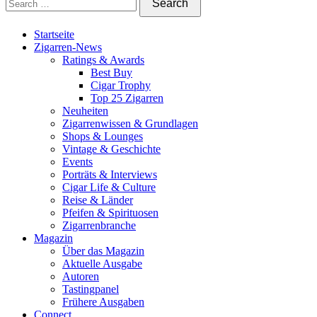
Startseite
Zigarren-News
Ratings & Awards
Best Buy
Cigar Trophy
Top 25 Zigarren
Neuheiten
Zigarrenwissen & Grundlagen
Shops & Lounges
Vintage & Geschichte
Events
Porträts & Interviews
Cigar Life & Culture
Reise & Länder
Pfeifen & Spirituosen
Zigarrenbranche
Magazin
Über das Magazin
Aktuelle Ausgabe
Autoren
Tastingpanel
Frühere Ausgaben
Connect