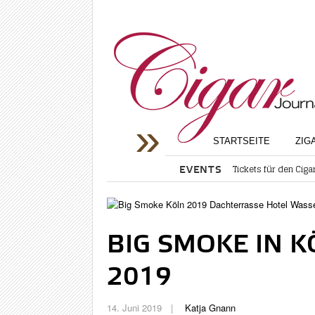
STARTSEITE
ZIG
Tickets für den Ciga
EVENTS
RAT
Rumgenuss und Karib
InterTabac Bündelt
NEU
Big Smoke Austria 
ZIG
InterTabac 2026: Me
InterTabac 2026: Er
SHO
BIG SMOKE IN K
San Martín Caribbea
VIN
2019
EVE
POR
14. Juni 2019
Katja Gnann