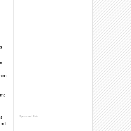
ts
um
inen
rm:
as
 mit