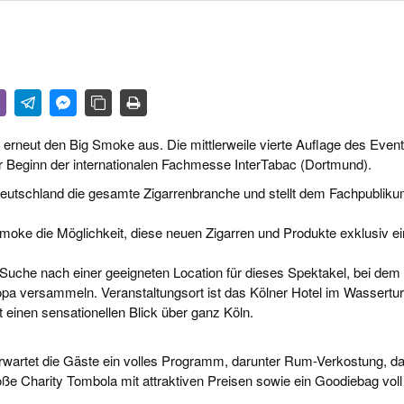
R LIFE & CULTURE
E & LÄNDER
FEN & SPIRITUOSEN
ARRENBRANCHE
ln erneut den Big Smoke aus. Die mittlerweile vierte Auflage des Even
r Beginn der internationalen Fachmesse InterTabac (Dortmund).
eutschland die gesamte Zigarrenbranche und stellt dem Fachpublik
Smoke die Möglichkeit, diese neuen Zigarren und Produkte exklusiv e
uche nach einer geeigneten Location für dieses Spektakel, bei dem
opa versammeln. Veranstaltungsort ist das Kölner Hotel im Wassertu
inen sensationellen Blick über ganz Köln.
artet die Gäste ein volles Programm, darunter Rum-Verkostung, d
roße Charity Tombola mit attraktiven Preisen sowie ein Goodiebag voll