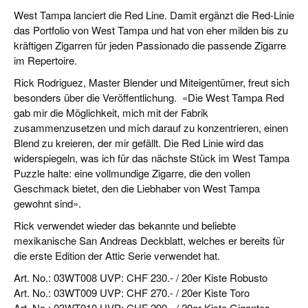
CIGAR LIFE & CULTURE
West Tampa lanciert die Red Line. Damit ergänzt die Red-Linie
das Portfolio von West Tampa und hat von eher milden bis zu
REISE & LÄNDER
kräftigen Zigarren
für jeden Passionado die passende Zigarre
im Repertoire.
PFEIFEN & SPIRITUOSEN
Rick Rodriguez, Master Blender und Miteigentümer, freut sich
ZIGARRENBRANCHE
besonders über die Veröffentlichung. «Die West Tampa Red
gab mir die Möglichkeit, mich mit der Fabrik
zusammenzusetzen und mich darauf zu konzentrieren, einen
Blend zu kreieren, der mir gefällt.
Die Red Linie wird das
widerspiegeln, was ich für das nächste Stück im West Tampa
Puzzle halte: eine vollmundige Zigarre, die den vollen
Geschmack bietet, den die Liebhaber von West Tampa
gewohnt sind».
Rick verwendet wieder das bekannte und beliebte
mexikanische San Andreas Deckblatt, welches er bereits für
die erste Edition der Attic Serie verwendet hat.
Art. No.: 03WT008 UVP: CHF 230.- / 20er Kiste Robusto
Art. No.: 03WT009 UVP: CHF 270.- / 20er Kiste Toro
Art. No.: 03WT010 UVP: CHF 290.- / 20er Kiste Gigantes