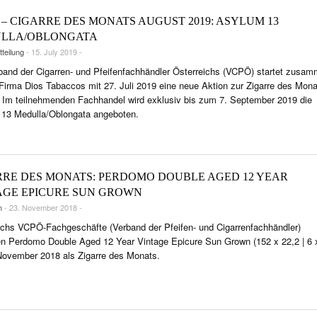
– CIGARRE DES MONATS AUGUST 2019: ASYLUM 13
LLA/OBLONGATA
teilung
- 15. July 2019 -
band der Cigarren- und Pfeifenfachhändler Österreichs (VCPÖ) startet zusa
 Firma Dios Tabaccos mit 27. Juli 2019 eine neue Aktion zur Zigarre des Mon
 Im teilnehmenden Fachhandel wird exklusiv bis zum 7. September 2019 die
13 Medulla/Oblongata angeboten.
RRE DES MONATS: PERDOMO DOUBLE AGED 12 YEAR
AGE EPICURE SUN GROWN
n
- 23. November 2018 -
ichs VCPÖ-Fachgeschäfte (Verband der Pfeifen- und Cigarrenfachhändler)
n Perdomo Double Aged 12 Year Vintage Epicure Sun Grown (152 x 22,2 | 6 
November 2018 als Zigarre des Monats.