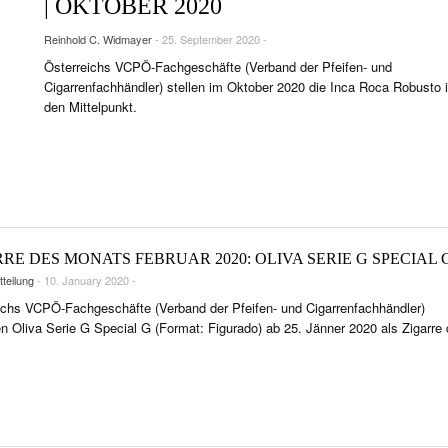
| OKTOBER 2020
NTS
Reinhold C. Widmayer
- 25. September 2020 -
TRÄTS & INTERVIEWS
Österreichs VCPÖ-Fachgeschäfte (Verband der Pfeifen- und
R LIFE & CULTURE
Cigarrenfachhändler) stellen im Oktober 2020 die Inca Roca Robusto 
den Mittelpunkt.
SE & LÄNDER
FEN & SPIRITUOSEN
ARRENBRANCHE
RE DES MONATS FEBRUAR 2020: OLIVA SERIE G SPECIAL 
teilung
- 10. January 2020 -
ichs VCPÖ-Fachgeschäfte (Verband der Pfeifen- und Cigarrenfachhändler)
n Oliva Serie G Special G (Format: Figurado) ab 25. Jänner 2020 als Zigarre
.