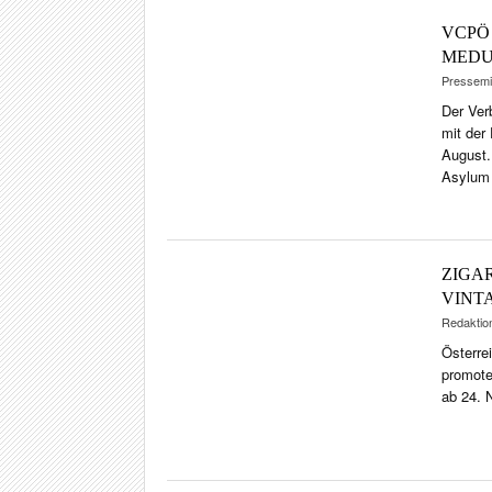
VCPÖ 
MEDU
Pressemit
Der Ver
mit der
August.
Asylum 
ZIGA
VINT
Redaktio
Österre
promote
ab 24. 