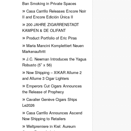
Ban Smoking in Private Spaces
Casa Carrillo Releases Encore Noir
II and Encore Edición Única II
200 JAHRE ZIGARRENSTADT
KAMPEN & DE OLIFANT
Product Portfolio of Eric Piras
Maria Mancini Komplettiert Neuen
Markenauftritt
J.C. Newman Introduces the Yagua
Robusto (5″ x 56)
Now Shipping – XIKAR Allume 2
and Allume 3 Cigar Lighters
Emperors Cut Cigars Announces
the Release of Prophecy
Cavalier Genève Cigars Ships
Le2026
Casa Carrillo Announces Ascend
Now Shipping to Retailers
Weltpremiere in Kiel: Aureum