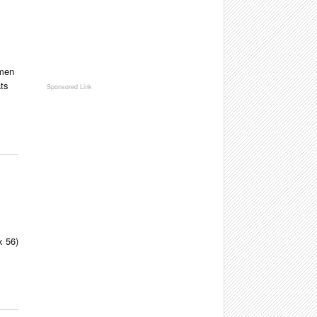
mmen
ats
x 56)