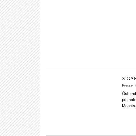
EVE
POR
CIGA
REI
PFEI
ZIG
ZIGAR
Pressemit
Österre
promote
Monats