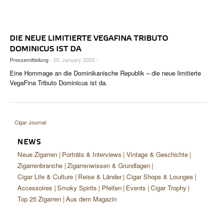
CIGAR LIFE & CULTURE
REISE & LÄNDER
DIE NEUE LIMITIERTE VEGAFINA TRIBUTO
PFEIFEN & SPIRITUOSEN
DOMINICUS IST DA
Pressemitteilung
- 20. January 2023 -
ZIGARRENBRANCHE
Eine Hommage an die Dominikanische Republik – die neue limitierte
VegaFina Tributo Dominicus ist da.
Cigar Journal
NEWS
Neue Zigarren
Porträts & Interviews
Vintage & Geschichte
Zigarrenbranche
Zigarrenwissen & Grundlagen
Cigar Life & Culture
Reise & Länder
Cigar Shops & Lounges
Accessoires
Smoky Spirits
Pfeifen
Events
Cigar Trophy
Top 25 Zigarren
Aus dem Magazin