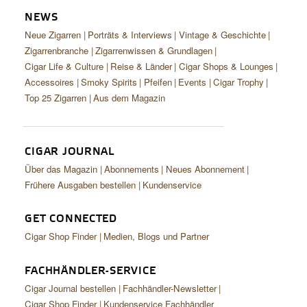
CIGAR LIFE & CULTURE
NEWS
Neue Zigarren
Porträts & Interviews
Vintage & Geschichte
REISE & LÄNDER
Zigarrenbranche
Zigarrenwissen & Grundlagen
PFEIFEN & SPIRITUOSEN
Cigar Life & Culture
Reise & Länder
Cigar Shops & Lounges
Accessoires
Smoky Spirits
Pfeifen
Events
Cigar Trophy
ZIGARRENBRANCHE
Top 25 Zigarren
Aus dem Magazin
CIGAR JOURNAL
Über das Magazin
Abonnements
Neues Abonnement
Frühere Ausgaben bestellen
Kundenservice
GET CONNECTED
Cigar Shop Finder
Medien, Blogs und Partner
FACHHÄNDLER-SERVICE
Cigar Journal bestellen
Fachhändler-Newsletter
Cigar Shop Finder
Kundenservice Fachhändler