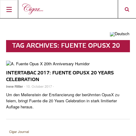
STARTSEITE
ZIGARREN-NEWS
TAG ARCHIVES:
FUENTE OPUSX 20
MAGAZIN
RATINGS & AWARDS
YEARS CELEBRATION
CONNECT
ÜBER DAS MAGAZIN
BEST BUY
NEUHEITEN
INTERTABAC 2017: FUENTE OPUSX 20 YEARS
SHOP
AKTUELLE AUSGABE
SHOPS & LOUNGES
CIGAR TROPHY
ZIGARRENWISSEN & GRUNDLAGEN
CELEBRATION
Irene Rittler
- 10. October 2017 -
DIGITAL JOURNAL
AUTOREN
CIGAR SHOP FINDER
TOP 25 ZIGARREN
SHOPS & LOUNGES
Um den Meilenstein der Erstlancierung der berühmten OpusX zu
ACCOUNT
TASTINGPANEL
feiern, bringt Fuente die 20 Years Celebration in stark limitierter
VINTAGE & GESCHICHTE
Auflage heraus.
FRÜHERE AUSGABEN
EVENTS
PORTRÄTS & INTERVIEWS
Cigar Journal