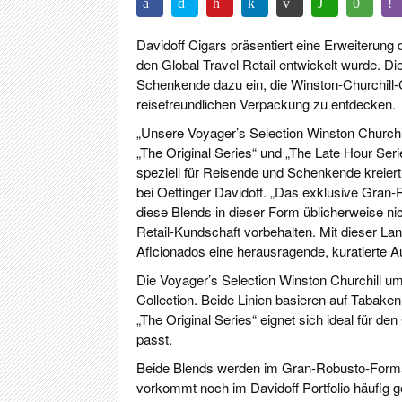
Davidoff Cigars präsentiert eine Erweiterung de
den Global Travel Retail entwickelt wurde. D
Schenkende dazu ein, die Winston-Churchill-
reisefreundlichen Verpackung zu entdecken.
„Unsere Voyager’s Selection Winston Churchill
„The Original Series“ und „The Late Hour Ser
speziell für Reisende und Schenkende kreier
bei Oettinger Davidoff. „Das exklusive Gran
diese Blends in dieser Form üblicherweise nic
Retail-Kundschaft vorbehalten. Mit dieser La
Aficionados eine herausragende, kuratierte A
Die Voyager’s Selection Winston Churchill umf
Collection. Beide Linien basieren auf Tabak
„The Original Series“ eignet sich ideal für
passt.
Beide Blends werden im Gran-Robusto-Format p
vorkommt noch im Davidoff Portfolio häufig g