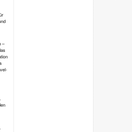
ür
und
n –
das
tion
a
vel-
.
den
,