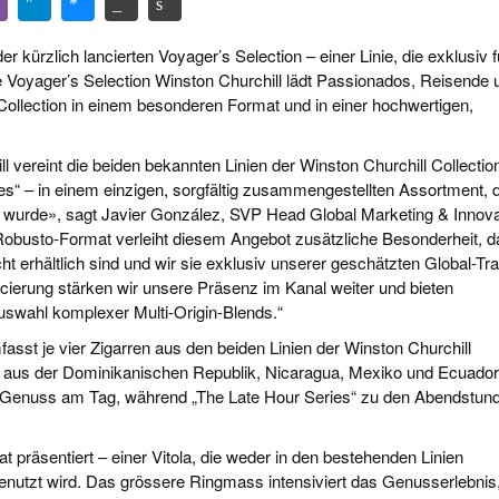
r kürzlich lancierten Voyager’s Selection – einer Linie, die exklusiv f
ie Voyager’s Selection Winston Churchill lädt Passionados, Reisende 
Collection in einem besonderen Format und in einer hochwertigen,
 vereint die beiden bekannten Linien der Winston Churchill Collectio
ies“ – in einem einzigen, sorgfältig zusammengestellten Assortment, 
t wurde», sagt Javier González, SVP Head Global Marketing & Innova
-Robusto-Format verleiht diesem Angebot zusätzliche Besonderheit, d
ht erhältlich sind und wir sie exklusiv unserer geschätzten Global-Tra
ncierung stärken wir unsere Präsenz im Kanal weiter und bieten
uswahl komplexer Multi-Origin-Blends.“
asst je vier Zigarren aus den beiden Linien der Winston Churchill
en aus der Dominikanischen Republik, Nicaragua, Mexiko und Ecuador
 den Genuss am Tag, während „The Late Hour Series“ zu den Abendstun
räsentiert – einer Vitola, die weder in den bestehenden Linien
enutzt wird. Das grössere Ringmass intensiviert das Genusserlebnis