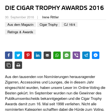
CIGAR LIFE & CULTURE
DIE CIGAR TROPHY AWARDS 2016
REISE & LÄNDER
30. September 2016
Irene Rittler
PFEIFEN & SPIRITUOSEN
Aus dem Magazin
Cigar Trophy
CJ 16/4
Ratings & Awards
ZIGARRENBRANCHE
Aus den tausenden von Nominierungen herausragender
Zigarren, Accessoires und Lounges, die in diesem Jahr
eingeschickt wurden, haben unsere Leser im Online-Voting die
Besten gekürt. Im September wurden nun die Gewinner des
Publikumsentscheids bekanntgegeben und die Cigar Trophy
Awards damit zum 16. Mal seit 1998 verliehen. Nicht alle
nominierten Kategorien schafften dabei die Hürde zum Voting.