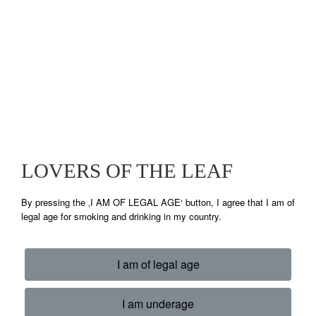
LOVERS OF THE LEAF
By pressing the ‚I AM OF LEGAL AGE‘ button, I agree that I am of
legal age for smoking and drinking in my country.
I am of legal age
I am underage