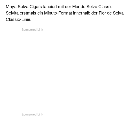
CIGAR LIFE & CULTURE
Maya Selva Cigars lanciert mit der Flor de Selva Classic
Selvita erstmals ein Minuto-Format innerhalb der Flor de Selva
REISE & LÄNDER
Classic-Linie.
PFEIFEN & SPIRITUOSEN
ZIGARRENBRANCHE