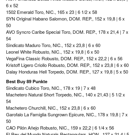
6 x 52
1502 Emerald Toro, NIC., 165 x 23 | 6 1/2 x 58
SYN Original Habano Salomon, DOM. REP., 152 x 19,8 | 6 x
50
AVO Syncro Caribe Special Toro, DOM. REP., 178 x 21,4 | 7 x
54
Sindicato Maduro Toro, NIC., 152 x 23,8 | 6 x 60
Leonel White Robusto, NIC., 152 x 19,8 | 6 x 50
VegaFina Classic Robusto, DOM. REP., 152 x 22,2 | 6 x 56
Kristoff Ligero Criollo Robusto, DOM. REP., 152 x 23,8 | 6 x 60
Dalay Honduras Hell Torpedo, DOM. REP., 127 x 19,8 | 5 x 50
Best Buy 89 Punkte
Sindicato Cubico Toro, NIC., 178 x 19 | 7 x 48
Machetero Natural Short Torpedo, NIC., 140 x 21,43 | 5 1/2 x
54
Machetero Churchill, NIC., 152 x 23,8 | 6 x 60
Garofalo La Famiglia Sungrown Epicure, NIC., 178 x 19,8 | 7 x
50
CAO Pilón Añejo Robusto, NIC., 159 x 22,2 | 6 1/4 x 56
El Rey del Mundo Naturals Rectangulars, HON., 127 x 21,4 | 5