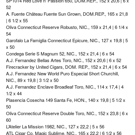
SP1014 Red Love n‘ Passion 650, DOM.REP., 152 x 20,6 | 6 x
52
A. Fuente Château Fuente Sun Grown, DOM.REP., 165 x 21,8
| 6 1/2 x 55
Oliva Connecticut Reserve Robusto, NIC., 159 x 21,4 | 6 1/4 x
54
Garofalo La Famiglia Connecticut Epicure, NIC., 127 x 19,8 | 5
x 50
Condega Serie S Magnum 52, NIC., 152 x 21,4 | 6 x 54
A.J. Fernandez Bellas Artes Toro, NIC., 152 x 20,6 | 6 x 52
Firecracker by United Cigars, DOM. REP., 152 x 21,4 | 6 x 54
A.J. Fernandez New World Puro Especial Short Churchill,
NIC., 89 x 19,8 | 3 1/2 x 50
A.J. Fernandez Enclave Broadleaf Toro, NIC., 114 x 17,4 | 4
1/2 x 44
Plasencia Cosecha 149 Santa Fe, HON., 140 x 19,8 | 5 1/2 x
50
Oliva Connecticut Reserve Double Toro, NIC., 152 x 23,8 | 6 x
60
L’Atelier La Mission 1982, NIC., 127 x 22,2 | 5 x 56
ATL Cigar Co. Magic Sublime, NIC., 165 x 22,2 | 6 1/2 x 56