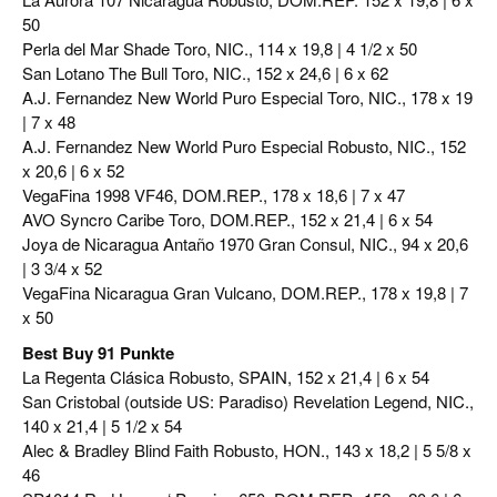
50
Perla del Mar Shade Toro, NIC., 114 x 19,8 | 4 1/2 x 50
San Lotano The Bull Toro, NIC., 152 x 24,6 | 6 x 62
A.J. Fernandez New World Puro Especial Toro, NIC., 178 x 19
| 7 x 48
A.J. Fernandez New World Puro Especial Robusto, NIC., 152
x 20,6 | 6 x 52
VegaFina 1998 VF46, DOM.REP., 178 x 18,6 | 7 x 47
AVO Syncro Caribe Toro, DOM.REP., 152 x 21,4 | 6 x 54
Joya de Nicaragua Antaño 1970 Gran Consul, NIC., 94 x 20,6
| 3 3/4 x 52
VegaFina Nicaragua Gran Vulcano, DOM.REP., 178 x 19,8 | 7
x 50
Best Buy 91 Punkte
La Regenta Clásica Robusto, SPAIN, 152 x 21,4 | 6 x 54
San Cristobal (outside US: Paradiso) Revelation Legend, NIC.,
140 x 21,4 | 5 1/2 x 54
Alec & Bradley Blind Faith Robusto, HON., 143 x 18,2 | 5 5/8 x
46