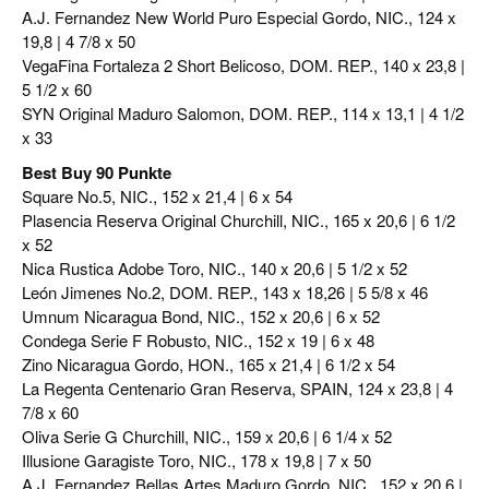
A.J. Fernandez New World Puro Especial Gordo, NIC., 124 x
19,8 | 4 7/8 x 50
VegaFina Fortaleza 2 Short Belicoso, DOM. REP., 140 x 23,8 |
5 1/2 x 60
SYN Original Maduro Salomon, DOM. REP., 114 x 13,1 | 4 1/2
x 33
Best Buy 90 Punkte
Square No.5, NIC., 152 x 21,4 | 6 x 54
Plasencia Reserva Original Churchill, NIC., 165 x 20,6 | 6 1/2
x 52
Nica Rustica Adobe Toro, NIC., 140 x 20,6 | 5 1/2 x 52
León Jimenes No.2, DOM. REP., 143 x 18,26 | 5 5/8 x 46
Umnum Nicaragua Bond, NIC., 152 x 20,6 | 6 x 52
Condega Serie F Robusto, NIC., 152 x 19 | 6 x 48
Zino Nicaragua Gordo, HON., 165 x 21,4 | 6 1/2 x 54
La Regenta Centenario Gran Reserva, SPAIN, 124 x 23,8 | 4
7/8 x 60
Oliva Serie G Churchill, NIC., 159 x 20,6 | 6 1/4 x 52
Illusione Garagiste Toro, NIC., 178 x 19,8 | 7 x 50
A.J. Fernandez Bellas Artes Maduro Gordo, NIC., 152 x 20,6 |