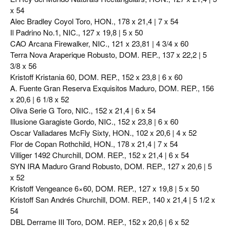
x 54
Alec Bradley Coyol Toro, HON., 178 x 21,4 | 7 x 54
Il Padrino No.1, NIC., 127 x 19,8 | 5 x 50
CAO Arcana Firewalker, NIC., 121 x 23,81 | 4 3/4 x 60
Terra Nova Araperique Robusto, DOM. REP., 137 x 22,2 | 5
3/8 x 56
Kristoff Kristania 60, DOM. REP., 152 x 23,8 | 6 x 60
A. Fuente Gran Reserva Exquisitos Maduro, DOM. REP., 156
x 20,6 | 6 1/8 x 52
Oliva Serie G Toro, NIC., 152 x 21,4 | 6 x 54
Illusione Garagiste Gordo, NIC., 152 x 23,8 | 6 x 60
Oscar Valladares McFly Sixty, HON., 102 x 20,6 | 4 x 52
Flor de Copan Rothchild, HON., 178 x 21,4 | 7 x 54
Villiger 1492 Churchill, DOM. REP., 152 x 21,4 | 6 x 54
SYN IRA Maduro Grand Robusto, DOM. REP., 127 x 20,6 | 5
x 52
Kristoff Vengeance 6×60, DOM. REP., 127 x 19,8 | 5 x 50
Kristoff San Andrés Churchill, DOM. REP., 140 x 21,4 | 5 1/2 x
54
DBL Derrame III Toro, DOM. REP., 152 x 20,6 | 6 x 52